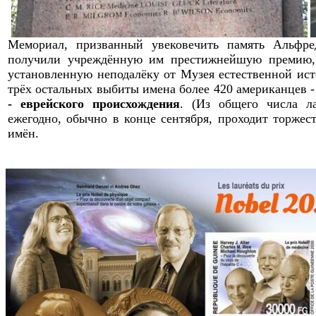
Мемориал, призванный увековечить память Альфре
получили учрежд
ё
нную им престижнейшую премию, п
установленную неподалёку от Музея естественной ист
трёх
остальных выбиты имена более 420 американцев 
- еврейского происхождения
.
(Из общего числа л
ежегодно
, обычно в конце сентября,
проходит торжест
имён.