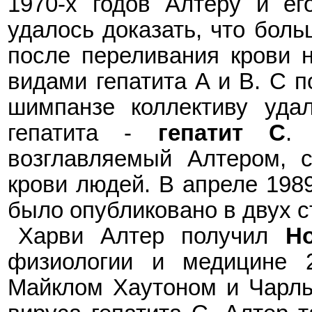
1970-х годов Алтеру и е
удалось доказать, что боль
после переливания крови 
видами гепатита A и B. С 
шимпанзе коллективу уд
гепатита
-
гепатит C
.
возглавляемый Алтером
,
с
крови людей. В апреле 198
было опубликовано в двух 
Харви Алтер
получил
Н
физиологии и медицине
Майклом Хаутоном и Чарл