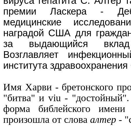
вируса гепатита C
.
Алтер
т
премии Ласкера
-
Дебе
медицинские исследован
наградой США для граждан
за выдающийся вклад
Возглавляет инфекционн
институт
а
здравоохранения
Имя
Харви - бретонского
про
"
битва
"
и
viu
-
"достойный".
форма библейского имен
произошла от слова
алтер
- "