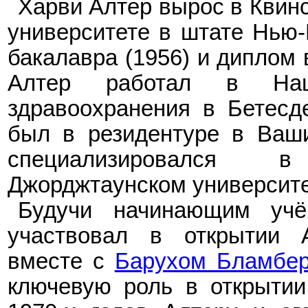
Харви
Алтер
в
ырос в К
в
ин
университете
в
штат
е
Нью-Й
бакалавра
(
1956
) и
диплом
Алтер
р
аботал в Наци
здравоохранения в Бетесд
был в резидентуре в Ваши
специализировался 
Джорджтаунском университе
Будучи начинающим уч
участвовал в открытии А
вместе с
Барухом Бламбер
ключевую роль в открытии