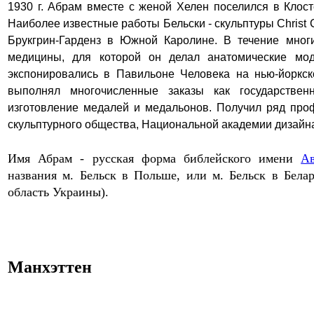
1930 г.
Абрам
вместе с женой Хелен поселился в Клост
Наиболее известные работы Бельски - скульптуры
Christ 
Брукгрин-Гарденз в Южной Каролине.
В течение мног
медицины,
для которой он делал анатомические мод
экспонировались в Павильоне Человека на нью-йоркск
выполнял многочисленные заказы как государствен
изготовление медалей и медальонов. Получил ряд про
скульптурного общества, Национальной академии дизайн
Имя Абрам - русская форма библейского имени
А
названия м. Бельск в Польше, или м. Бельск в Бел
область Украины).
Манхэттен