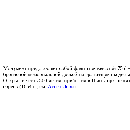
Монумент представляет собой флагшток высотой 75 фу
бронзовой мемориальной доской на гранит
ном пьедеста
Открыт в честь 300-летия прибытия в
Нью-Йорк первы
евреев (
1654
г
.,
см.
Ассер Леви
).