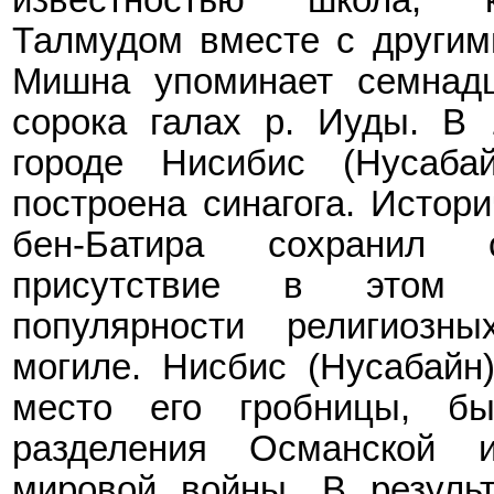
Талмудом вместе с другим
Мишна упоминает семнадц
сорока галах р. Иуды.
В 
городе Нисибис (Нусаба
построена синагога. Истори
бен-Батира сохранил
присутствие в этом м
популярности религиозн
могиле. Нисбис (Нусабай
место его гробницы, б
разделения Османской 
мировой войны. В результ