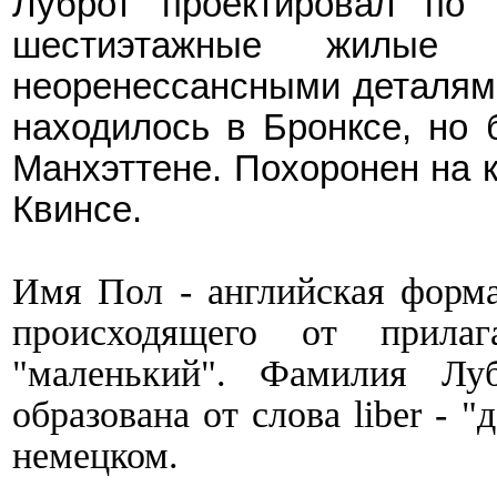
Луброт проектировал по 
шестиэтажные жилые
неоренессансными деталями
находилось в Бронксе, но 
Манхэттене. Похоронен на 
Квинсе.
Имя
Пол - английская форма
происходящего от прилаг
"маленький".
Фамилия Луб
образована от слова
liber -
"д
немецком.