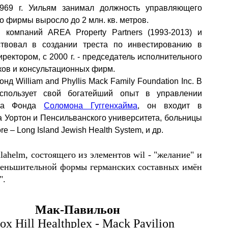
969
г. Уильям занимал должность управляющего
о фирмы выросло до 2 млн. кв. метров.
 компаний AREA Property Partners (1993-2013) и
ствовал в создании треста по инвестированию в
иректором, с 2000
г. - председатель исполнительного
ков и консультационных фирм.
нд William and Phyllis Mack Family Foundation Inc. В
спользует свой богатейший опыт в управлении
ета Фонда
Соломона Гуггенхайма
, он входит в
 Уортон и Пенсильванского университета, больницы
 – Long Island Jewish Health System, и др.
lahelm, состоящего из элементов wil - "желание" и
меньшительной формы германских составных имён
".
Мак-Павильон
ox Hill Healthplex
-
Mack Pavilion