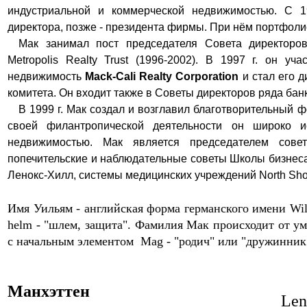
индустриальной и коммерческой недвижимостью. С 1
директора, позже - президента фирмы. При нём портфоли
Мак занимал пост председателя Совета директоров
Metropolis Realty Trust (1996-2002). В 1997
г. он уча
недвижимость
Mack-Cali Realty Corporation
и стал его д
комитета. Он входит также в Советы директоров ряда бан
В 1999
г. Мак создал и возглавил благотворительный фо
своей филантропической деятельности он широко и
недвижимостью. Мак является председателем сов
попечительские и наблюдательные советы Школы бизнеса
Ленокс-Хилл, системы медицинских учреждений North Shore
Имя Уильям -
английская форма германского имени
Wil
helm - "шлем, защита".
Фамилия Мак происходит от у
с начальным элементом
Mag
-
"
родич
" или
"
дружинник
Манхэттен
Len