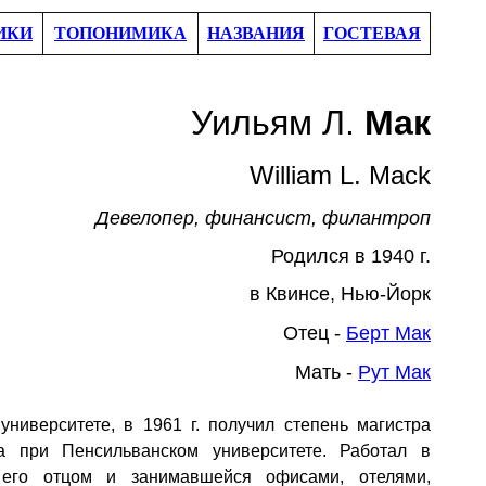
ИКИ
ТОПОНИМИКА
НАЗВАНИЯ
ГОСТЕВАЯ
Уильям Л.
Мак
William L. Mack
Девелопер, финансист
,
филантроп
Родился в 1
940
г.
в Квинсе, Нью-Йорк
Отец -
Берт Мак
Мать -
Рут Мак
университете, в 1961
г. получил степень магистра
а при Пенсильванском университете. Работал в
 его отцом и занимавшейся офисами, отелями,