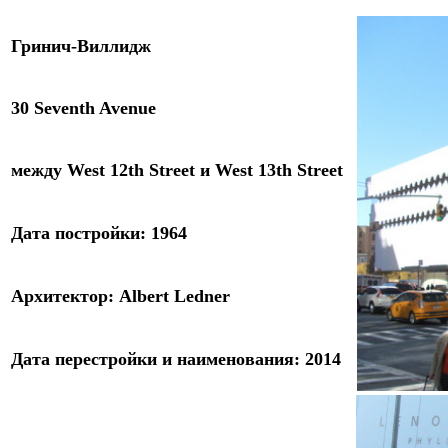
Гринич-Виллидж
30 Seventh Avenue
между
West 1
2
th Street
и
West 13th Street
Дата
постройки
:
1964
Архитектор
: Albert Ledner
Дата
перестройки и наименования
:
2014