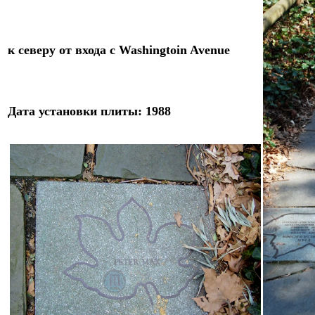
к северу от
входа с Washingtoin Avenue
Дат
а
установки плиты: 198
8