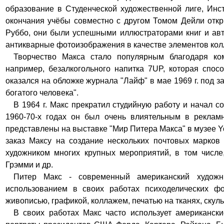
образование в Студенческой художественной лиге, Инс
окончания учëбы совместно с другом Томом Дейли откр
Руббо, они были успешными иллюстраторами книг и авт
антикварные фотоизображения в качестве элементов кол
Творчество Макса стало популярным благодаря ком
например, безалкогольного напитка 7UP, которая спос
оказался на обложке журнала "Лайф" в мае 1969 г. под з
богатого человека".
В 1964 г. Макс прекратил студийную работу и начал с
1960-70-х годах он был очень влиятельным в рекла
представлены на выставке "Мир Питера Макса" в музее Y
заказ Maксу на создание нескольких почтовых марков
художником многих крупных мероприятий, в том числе
Грэмми и др.
Питер Макс - современный американский художни
использованием в своих работах психоделических ф
живописью, графикой, коллажем, печатью на тканях, ску
В своих работах Maкс часто использует американск