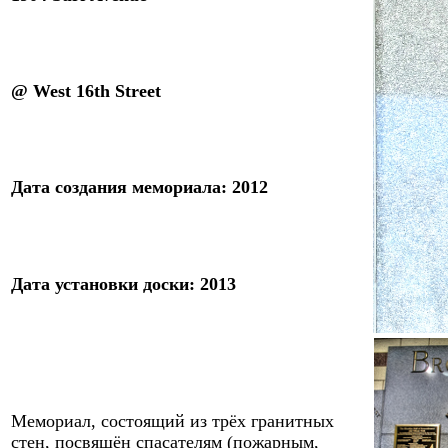
@ West 16th Street
Дата создания
мемориала
:
20
12
Дата
установки доски
:
20
1
3
Мемориал
, состоящий из трёх гранитных
стен,
посвящён спасателям (пожарным,