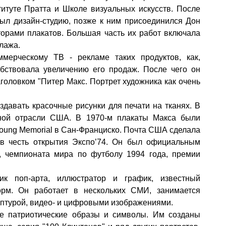
титуте Пратта и Школе визуальных искусств. После
ыл дизайн-студию, позже к ним присоединился Дон
орами плакатов. Большая часть их работ включала
лажа.
мерческому ТВ - рекламе таких продуктов, как,
обствовала увеличению его продаж. После чего он
аголовком "Питер Макс. Портрет художника как очень
оздавать красочные рисунки для печати на тканях. В
мной отрасли США. В 1970-м плакаты Макса были
oung Memorial
в Сан-Франциско. Почта США сделала
 в честь открытия Экспо’74. Он был официальным
, чемпионата мира по футболу 1994 года, премии
к поп-арта, иллюстратор и график, известный
орм. Он работает в нескольких СМИ, занимается
льптурой, видео- и цифровыми изображениями.
ие патриотические образы и символы. Им созданы