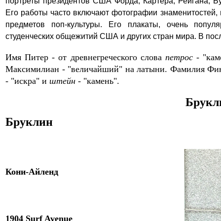
портреты президентов США Форда, Картера, Рейгана, Бу
Его работы часто включают фотографии знаменитостей, 
предметов поп-культуры. Его плакаты, очень попу
студенческих общежитий США и других стран мира.
В пос
Имя Питер - от древнегреческого слова
петрос
- "кам
Максимилиан - "величайший" на латыни.
Фамилия Фин
- "искра" и
штейн
- "камень".
Брукли
Бруклин
Кони-Айленд
1904 Surf Avenue