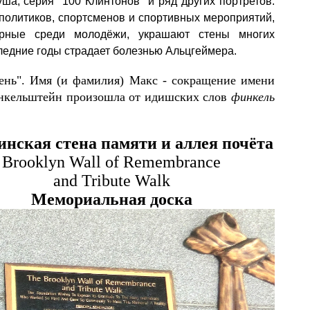
ша, серия "100 Клинтонов" и ряд других портретов.
политиков, спортсменов и спортивных мероприятий,
лярные среди молодëжи, украшают стены многих
ледние годы страдает болезнью Альцгеймера.
ень".
Имя (и фамилия) Макс - сокращение имени
кельштейн произошла от идишских слов
финкель
нская стена памяти и аллея почёта
Brooklyn Wall of Remembrance
and Tribute Walk
Мемориальная доска