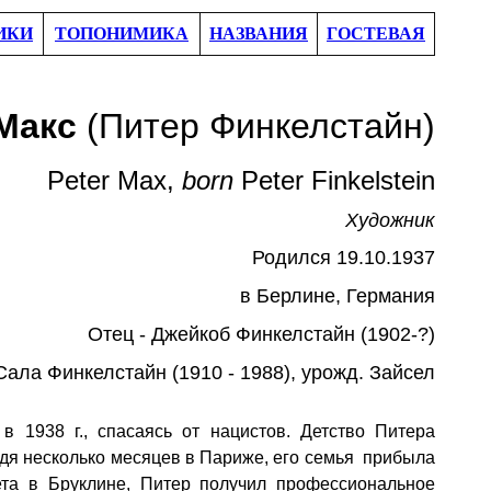
ИКИ
ТОПОНИМИКА
НАЗВАНИЯ
ГОСТЕВАЯ
Макс
(
Питер Финкелстайн
)
Peter Max
,
born
Peter Finkelstein
Художник
Родился 19.10.1937
в Берлин
е
, Германия
Отец -
Джейкоб Финкелстайн (1902-?)
 Сала
Финкелстайн (1910 - 1988), урожд. Зайсел
 1938 г., спасаясь от нацистов. Детство Питера
ведя несколько месяцев в Париже, его семья прибыла
та в Бруклине, Питер получил профессиональное