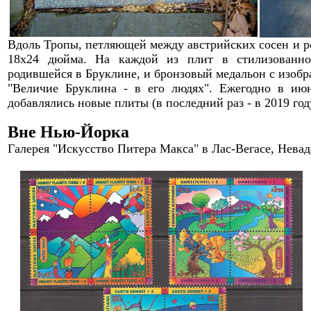
Вдоль Тропы, петляющей между австрийских сосен и р
18х24 дюйма
.
Н
а каждой из
плит
в стилизованн
родивше
й
ся в Бруклине
, и бронзовый медальон с изоб
"
Величие
Бруклин
а - в его людях
". Ежегодно в июн
добавлялись новые плиты (в последний раз - в 2019 год
Вне Нью-Йорка
Галерея "Искусство Питера Макса" в Лас-Вегасе, Невад