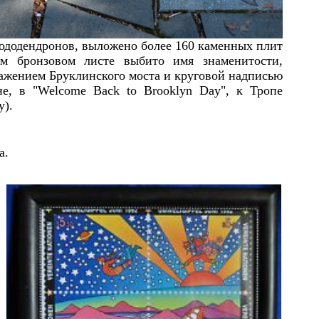
ододендронов, выложено более 1
6
0 каменных плит
ом бронзовом листе выбито имя
знаменитости
,
ражением
Бруклин
ского моста и круговой надписью
е, в "Welcome Back to Brooklyn Day", к Тропе
у).
а.