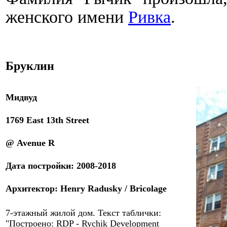
женского имени
Ривка
.
Брукли
н
Мидвуд
1769 East 13th Street
@
Avenue R
Дата
постройки
:
2008-
20
18
А
рхитек
тор: Henry Radusky / Bricolage
7-этажный жилой дом. Текст таблички:
"Построено:
RDP -
Rychik Development