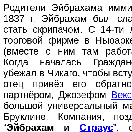
Родители Эйбрахама имми
1837
г. Эйбрахам был сла
стать скрипачом. С 14-ти 
торговой фирме в Ньюарк
(вместе с ним там рабо
Когда началась Граждан
убежал в Чикаго, чтобы вст
отец привёз его обратно
партнёром, Джозефом
Век
большой универсальный ма
Бруклине. Компания, поз
“
Эйбрахам и
Стр
ау
с
”, 