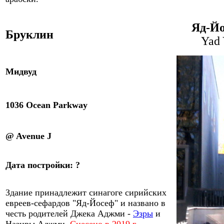
Яд-Йо
Бруклин
Yad 
Мидвуд
1036
Ocean Parkway
@ Avenue
J
Дата
постройки
:
?
Здание
принадлежит
с
инагоге сирийских
евреев-сефардов "Яд-Йосеф"
и названо в
честь родителей Джека Аджми -
Эзры
и