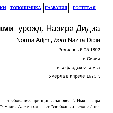
КИ
ТОПОНИМИКА
НАЗВАНИЯ
ГОСТЕВАЯ
жми
, урожд. Назира Дидиа
Norma Adjmi,
born
Nazira Didia
Родил
ась
6.05.
189
2
в
Сирии
в сефардской семье
Умер
ла в апреле
19
73
г.
е - "требование, принципы, заповедь". Имя Назира
Фамилия
Аджми означает "свободный человек" по-