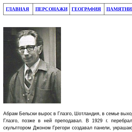
ГЛАВНАЯ
ПЕРСОНАЖИ
ГЕОГРАФИЯ
ПАМЯТНИ
Абрам Бел
ь
ски
вырос в Глазго, Шотландия, в семье выхо
Глазго, позже в ней преподавал. В 1929 г. перебр
скульптором Джоном Грегори создавал панели, украша