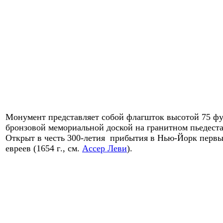
Монумент представляет собой флагшток высотой 75 фу
бронзовой мемориальной доской на гранит
ном пьедеста
Открыт в честь 300-летия прибытия в
Нью-Йорк первы
евреев (
1654
г
.,
см.
Ассер Леви
).