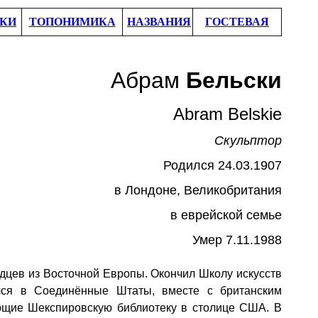
КИ
ТОПОНИМИКА
НАЗВАНИЯ
ГОСТЕВАЯ
Абрам
Бельски
Abram Belskie
Скульптор
Родился 24
.03.
1907
в Лондон
е
, Великобритания
в еврейской семье
Умер 7
.11.
1988
дцев из Восточной Европы. Окончил Школу искусств
ался в Соединённые Штаты, вместе с британским
ющие Шекспировскую библиотеку в столице США. В