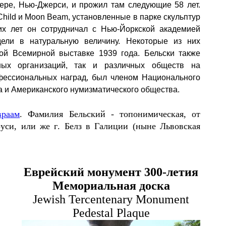
ере, Нью-Джерси, и прожил там следующие 58 лет.
Child
и
Moon Beam,
установленные в парке скульптур
их лет он сотрудничал с Нью-Йоркской академией
ели в натуральную величину. Некоторые из них
ой Всемирной выставке 1939 года. Бельски также
ных организаций, так и различных обществ на
фессиональных наград, был членом Национального
а и Американского нумизматического общества.
враам
. Фамилия Бельский - топонимическая, от
аруси, или же
г
.
Белз в Галиции (ныне Львовская
Еврейский монумент 300-летия
Мемориальная доска
Jewish Tercentenary Monument
Pedestal Plaque