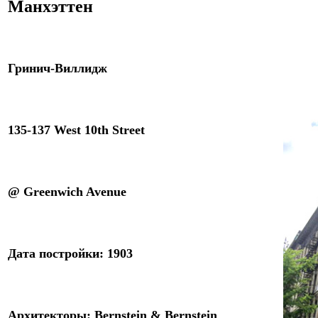
Манхэттен
Гринич-Виллидж
135-137 West 10th Street
@
Greenwich Avenue
Дата постройки: 1
9
03
Архитекторы
:
Bernstein & Bernstein