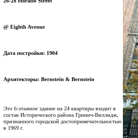
26-28 Horatio Street
@
Eighth Avenue
Дата постройки: 1
9
04
Архитекторы
:
Bernstein & Bernstein
Это
6
-этажное здание
на
2
4 квартиры входит в
состав Исторического района Гринич-Виллидж,
признанного городской достопримечательностью
в 1969 г.