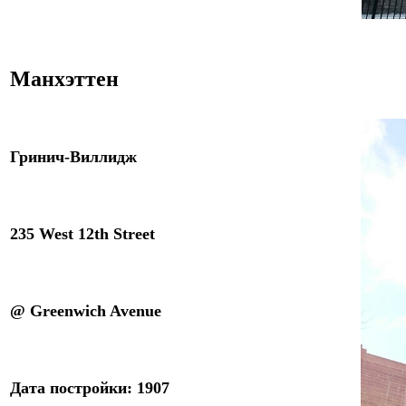
Манхэттен
Гринич-Виллидж
235 West 12th Street
@
Greenwich Avenue
Дата постройки: 1
9
0
7