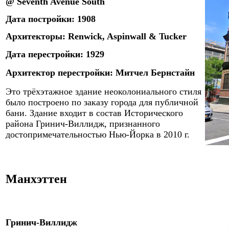
@
Seventh Avenue South
Дата постройки:
1
908
Архитекторы
: Renwick, Aspinwall & Tucker
Дата
пере
стройки: 1
9
29
Архитектор
пере
стройки:
Митчел Бернстайн
Это
трёхэтажное здание неоколониального стиля
было построено по заказу города для публичной
бани. Здание входит в состав Исторического
района Гринич-Виллидж, признанного
достопримечательностью Нью-Йорка в 2010 г.
Манхэттен
Гринич-Виллидж