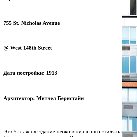
755 St. Nicholas Avenue
@ West 148th Street
Дата постройки: 1
91
3
Архитектор: Митчел Бернстайн
Эт
o
5-этажное здани
e
неоколониального стиля на