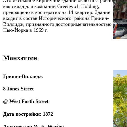
Это
6
-этажное кирпичное здание было построено
как склад для компании Greenwich Holding,
превращено в кооператив на 14 квартир. Здание
входит в состав Исторического района Гринич-
Виллидж, признанного достопримечательностью
Нью-Йорка в 1969 г.
Манхэттен
Гринич-Виллидж
8 Jones Street
@ West Forth Street
Дата постройки:
1872
Архитектор
:
W. E. Waring