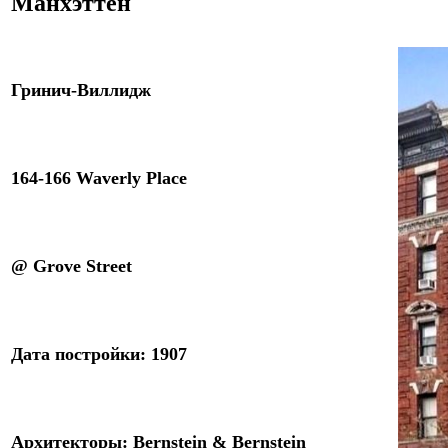
Манхэттен
Гринич-Виллидж
164-166 Waverly Place
@
Grove Street
Дата постройки: 1
9
07
Архитекторы
:
Bernstein & Bernstein