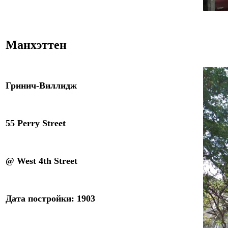
Манхэттен
Гринич-Виллидж
55 Perry Street
@ West 4th Street
Дата постройки: 1
90
3