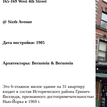
16
5-
169 West 4th Street
@ Sixth Avenue
Дата постройки: 1
9
0
5
Архитекторы
:
Bernstein & Bernstein
Эт
o 6
-этажное жилое здани
e
на 31 квартиру
входит в состав Исторического района Гринич-
Виллидж, признанного достопримечательностью
Нью-Йорка в 1969 г.