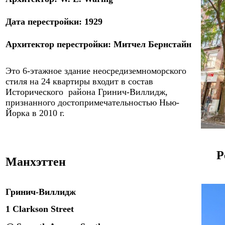
Дата
пере
стройки: 1
9
29
Архитектор
пере
стройки:
Митчел Бернстайн
Это
6
-этажное здание неосредиземноморского
стиля на 24 квартиры входит в состав
Исторического района Гринич-Виллидж,
признанного достопримечательностью Нью-
Йорка в 2010 г.
Р
Манхэттен
Гринич-Виллидж
1 Clarkson Street