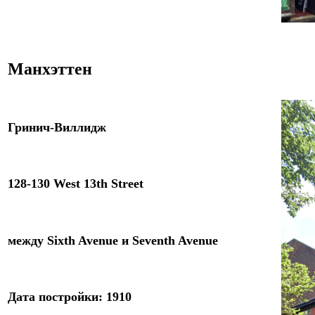
Манхэттен
Гринич-Виллидж
128-130 West 13th Street
между
Sixth Avenue
и
Seventh Avenue
Дата постройки: 1
9
10