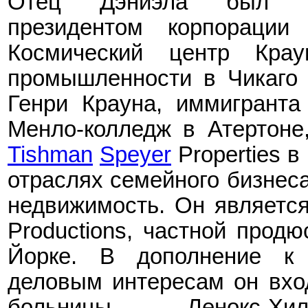
Отец Дэниэла был ис
президентом корпорации 
Космический центр Кр
промышленности в Чикаго 
Генри Крауна, иммигранта
Менло-колледж в Атертоне
Tishman
Speyer
Properties в
отраслях семейного бизнеса,
недвижимость. Он являетс
Productions, частной прод
Йорке. В дополнение к 
деловым интересам он вхо
больницы Ленокс-Хи