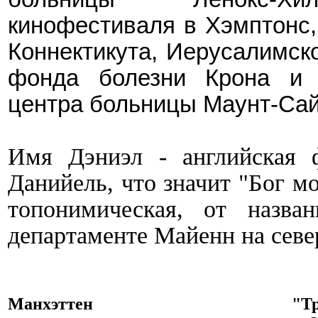
кинофестиваля в Хэмптонс
Коннектикута, Иерусалимск
фонда болезни Крона и к
центра больницы Маунт-Сай
Имя
Дэниэл - английская 
Данийель, что значит "Бог мо
топонимическая, от назв
департаменте Майенн на севе
Манхэттен
"Т