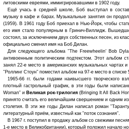
литовскими евреями, иммигрировавшими в 1902 году.
Ещё учась в средней школе, Боб выступал в соста
музыку в кафе и барах. Музыкальные занятия он продо
(1959). В 1961 году Боб приехал в Нью-Йорк, чтобы ст
его имя стало популярным в Гринич-Виллидж. Вышедши
состоял, за исключением двух собственных песен, из клас
официально сменил имя на Боб Дилан.
Для следующего альбома
"The Freewheelin’ Bob Dyl
антивоенным политическим подтекстом. Этот альбом ст
занял 22-е место в американских музыкальных чартах и
"Роллинг Стоун" поместил альбом на 97-е место в списке
1965-66 гг. были годами наивысшего творческого в
плотный гастрольный график, в эти годы были написаны 
Woman" и
Великая рок-трилогия
(Bringing It All Back H
принято считать его величайшим свершением и одним из
столетия. В эти же годы Дилан написал роман "Таранту
литературный приём, известный как "поток сознания".
В 1967 г. поступил в продажу альбом со свежими песням
1-е место в Великобритании), который положил начало н