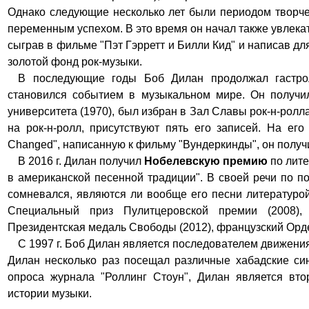
Однако следующие несколько лет были периодом творче
переменным успехом. В это время он начал также увлекат
сыграв в фильме "Пэт Гэрретт и Билли Кид" и написав для
золотой фонд рок-музыки.
В последующие годы Боб Дилан продолжал гастрол
становился событием в музыкальном мире. Он получил
университета (1970), был избран в Зал Славы рок-н-ролла
на рок-н-ролл, присутствуют пять его записей. На ег
Changed", написанную к фильму "Вундеркинды", он получил
В 2016 г. Дилан получил
Нобелевскую премию
по лите
в американской песенной традиции". В своей речи по п
сомневался, являются ли вообще его песни литературо
Специальный приз Пулитцеровской премии (2008)
Президентская медаль Свободы (2012), французский Орде
С 1997 г. Боб Дилан является последователем движени
Дилан несколько раз посещал различные хабадские си
опроса журнала
"Роллинг Стоун"
, Дилан является вто
истории музыки.