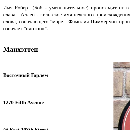
Имя Роберт (Боб - уменьшительное) происходит от ге
слава". Аллен - кельтское имя неясного происхождени
слова, означающего "море." Фамилия Циммерман прои
означает "плотник".
Манхэттен
Восточный Гарлем
1270 Fifth Avenue
@ East 108th Street