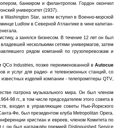
лопером, банкиром и филантропом.
Гордон
окончил
нский университет (1937).
 в
Washington Star
, затем вступил в Военно-морской
эсминце
Ludlow
в Северной Атлантике в чине
капитан-
Сенегала.
стику, а занялся бизнесом. В течение 12 лет он был
, владевшей несколькими сетями универмагов, затем
равлявшего рядом компаний по грузоперевозкам и
и
QCo Industries,
позже переименованной в
Autocue
ов и услуг для радио- и телевизионных станций, со
 известных изделий компании - телепромптеры
QTV
,
честве патрона музыкального мира. Он был членом
1964
-
98
гг., в том числе председателем этого совета в
сств, входил в управляющие советы Нью-Йоркского
 Санта-Фе, был президентом клуба
Metropolitan Opera.
онференции христиан и евреев,
членом Комитета по
9
г.
он был награждён премией
Distinguished Service