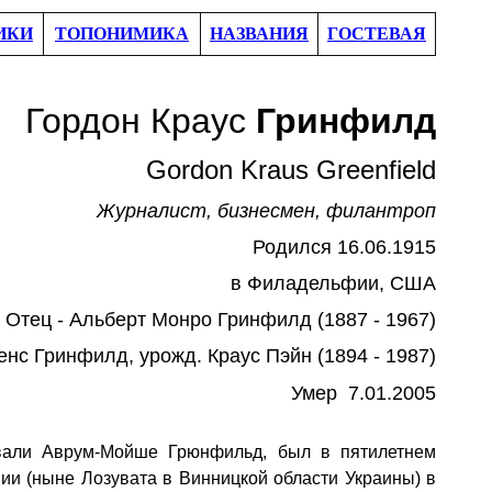
ИКИ
ТОПОНИМИКА
НАЗВАНИЯ
ГОСТЕВАЯ
Гордон Краус
Гринфилд
Gordon Kraus Greenfield
Журналист, бизнесмен, филантроп
Родился 1
6
.
06
.1
915
в
Филадельфии, США
Отец - Альберт Монро Гринфилд (1887 - 1967)
енс Гринфилд, урожд. Краус Пэйн (1894 - 1987)
Умер
7
.0
1
.
2005
звали Аврум-Мойше Грюнфильд, был в пятилетнем
нии (ныне Лозувата в Винницкой области Украины) в