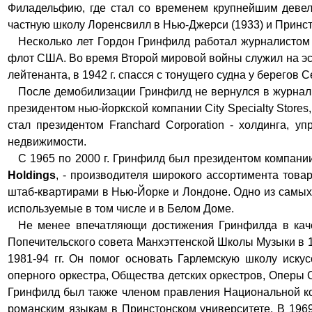
Филадельфию, где стал со временем крупнейшим деве
частную школу Лоренсвилл в Нью-Джерси (1933) и Принсто
Несколько лет
Гордон
Гринфилд
работал журналистом
флот США. Во время Второй мировой войны служил на 
лейтенант
а, в 1942 г. спасся с тонущего судна у берегов 
После демобилизации
Гринфилд
не вернулся в журнали
президентом нью-йоркской компании
City Specialty Stores
стал президентом
Franchard Corporation
- холдинга,
уп
недвижимости.
С
1965
по
2000
г.
Гринфилд
был президентом компани
Holdings
, - производителя широкого ассортимента товар
штаб-квартирами в Нью-Йорке и Лондоне.
Одно из самых
используемые в том числе и в Белом Доме.
Не менее впечатляющи достижения
Гринфилд
а в ка
Попечительского совета
Манхэттенской Школы Музыки в
1981
-
94
гг. Он помог основать Гарлемскую школу иску
оперного оркестра, Общества детских оркестров, Оперы
Гринфилд
был также членом
правления Национальной к
романским языкам в Принстонском университете.
В
196