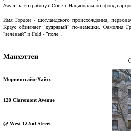
Award
за его работу в Совете Национального фонда артри
Имя Гордон - шотландского происхождения, первонач
Краус обзначает "кудрявый" по-немецки. Фамилия Г
"зелёный" и Feld - "поле".
Манхэттен
Морнингсайд-Хайтс
120 Claremont Avenue
@ West 122nd Street