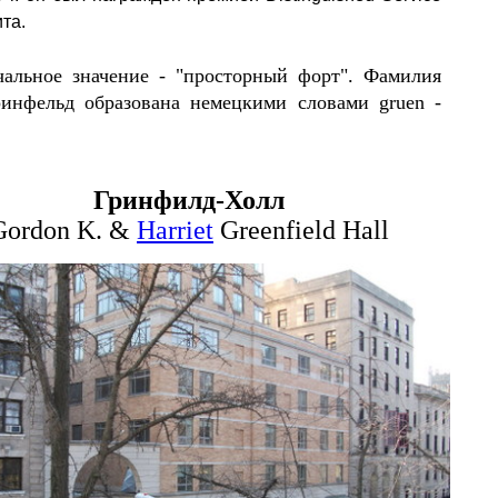
та.
альное значение - "просторный форт".
Фамилия
ринфельд образована немецкими словами gruen -
Гринфилд-Холл
Gordon K. &
Harriet
Greenfield Hall