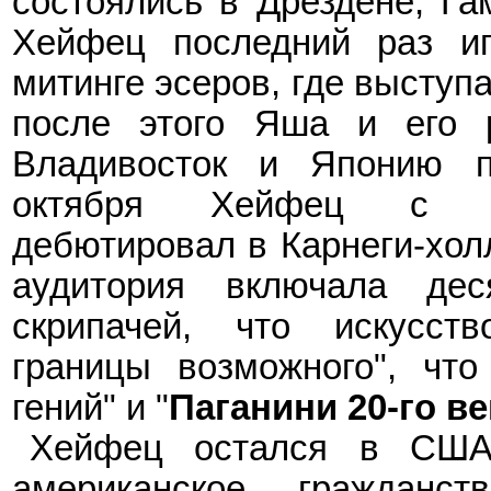
состоялись в Дрездене, Гам
Хейфец последний раз иг
митинге эсеров, где выступа
после этого Яша и его р
Владивосток и Японию п
октября Хейфец с н
дебютировал в Карнеги-холл
аудитория включала дес
скрипачей, что искусст
границы возможного", чт
гений" и "
Паганини 20-го ве
Хейфец остался в СШ
американское гражданс