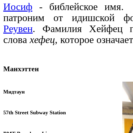
Иосиф
- библейское имя.
патроним от идишской 
Реувен
. Фамилия Хейфец п
слова
хефец
, которое означае
Манхэттен
Мидтаун
57th Street Subway Station