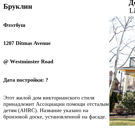
Д
Бруклин
L
Флэтбуш
1207 Ditmas Avenue
@ W
estminster Road
Дата
постройки
:
?
Этот жилой дом викторианского стиля
принадлежит Ассоциации помощи отсталым
детям
(AHRC)
. Название указано на
бронзовой доске, установленной на фасаде.