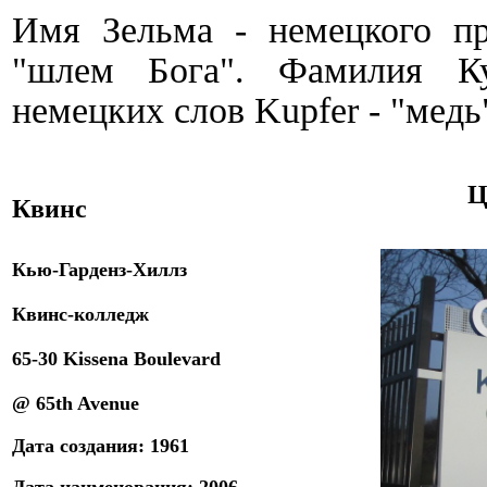
Имя
Зельма - немецкого п
"шлем Бога"
.
Фамилия Ку
немецких слов Kupfer - "медь
Ц
Квинс
Кью-Гарденз-Хиллз
Квинс-колледж
65-30 Kissena Boulevard
@
65
th Avenue
Дата
создания
:
1961