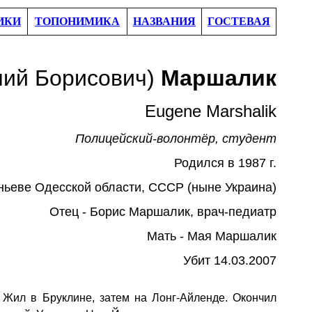
ИКИ
ТОПОНИМИКА
НАЗВАНИЯ
ГОСТЕВАЯ
ний
Борисович
)
Маршалик
Eugene Marshalik
Поли
цейский-волонтёр, студент
Родился
в 1987 г.
ньеве Одесской области, СССР (ныне Украина)
Отец - Борис Маршалик,
врач-педиатр
Мать - Мая Маршалик
Убит
14
.
03
.
2007
.
Ж
ил в Бруклине, затем на Лонг-Айленде. Окончил