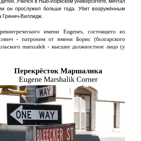
детей. Учился в Нью-Йоркском университете, мечтал
ции он прослужил больше года. Убит вооружённым
а Гринич-Виллидж.
ревнегреческого имени
E
ugenes
,
состоящего из
сович - патроним от имени Борис (болгарского
льского marszałek - высшее должностное лицо (у
Перекрёсток
Маршалика
Eugene Marshalik Corner