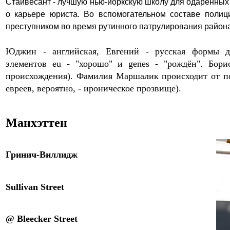
Стайвесант - лучшую нью-
й
оркскую школу для одарённых 
о карьере юриста. Во вспомогательном составе поли
преступником во время рутинного патрулирования район
Юджин - английская, Евгений - русская формы д
элементов eu - "хорошо" и genes - "рождён". Бори
происхождения). Фамилия Маршалик происходит от по
евреев, вероятно, - ироническое прозвище).
Манхэттен
Гринич-Виллидж
Sullivan
Street
@
Bleecker Street