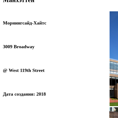
Манхэттен
Морнингсайд-Хайтс
3009 Broadway
@ West 119th Street
Дата создания
:
201
8