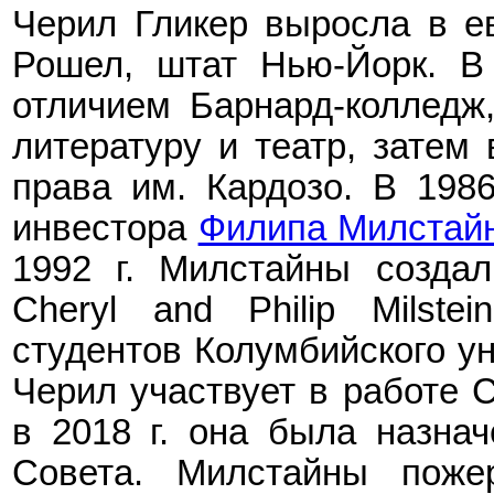
Черил Гликер выросла в ев
Рошел, штат Нью-Йорк. В 
отличием Барнард-колледж,
литературу и театр, затем 
права им. Кардозо. В
198
инвестора
Филипа Милстай
1992 г. Милстайны созда
Cheryl and Philip Milste
студентов Колумбийского ун
Черил участвует в работе 
в 2018 г. она была назнач
Совета. Милстайны поже