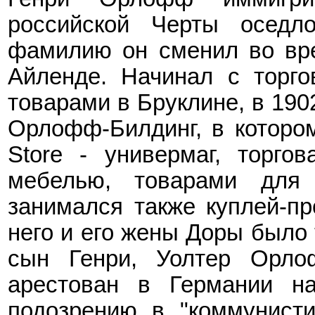
российской Черты оседл
фамилию он сменил во вре
Айленде.
Начинал с торго
товарами в Бруклине, в 190
Орлофф-Билдинг, в которо
Store
- универмаг, торгов
мебелью,
товарами дл
занимался также куплей-п
него и его жены Доры было 
сын Генри, Уолтер
Орло
арестован в Германии на
подозрению в "коммунисти