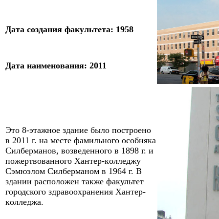
Дата создания
факультета
: 1958
Дата
наименов
ания: 2011
Это
8-
этажное з
дание было построено
в 2011 г.
на месте фамильного особняка
Силберманов, возведенного в 1898
г. и
пожертвованного
Хантер-к
олледжу
Сэмюэлом Силберманом в 1964
г.
В
здании расположен также
факультет
городского здравоохранения Хантер-
к
олледж
а.