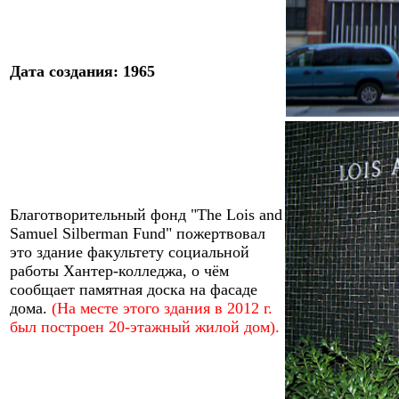
Дата создания: 1965
Благотворительный фонд "The Lois and
Samuel Silberman Fund"
пожертвовал
это здание
факультет
у
социальной
работы Хантер-колледжа
, о чём
сообщает памятная доска на фасаде
дома.
(На месте этого здания в 2012 г.
был построен 20-этажный жилой дом).