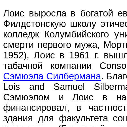
Лоис выросла в богатой ев
Филдстонскую школу этичес
колледж Колумбийского уни
смерти первого мужа, Морт
1952), Лоис в 1961 г. выш
табачной компании
Conso
Сэмюэл
а
Силберман
а
.
Благ
Lois and Samuel Silberm
Сэмюэл
ом и Лоис
в нач
финансировал
, в частност
здания для факультета со