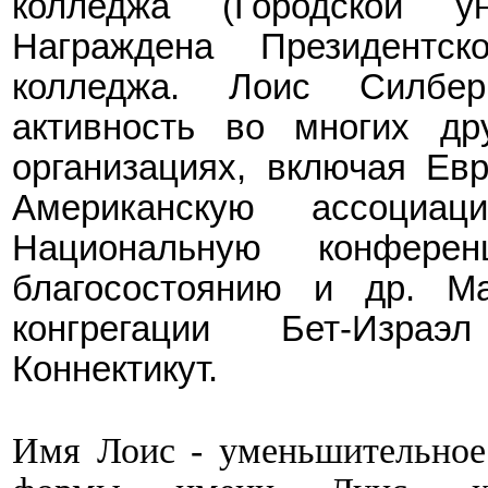
колледжа (Городской ун
Награждена Президент
колледжа
. Лоис
Силбер
активность во многих дру
организациях, включая Ев
Американскую ассоциац
Национальную конфере
благосостоянию и др. Ма
конгрегации Бет-Изра
Коннектикут.
Имя
Лоис - уменьшительное