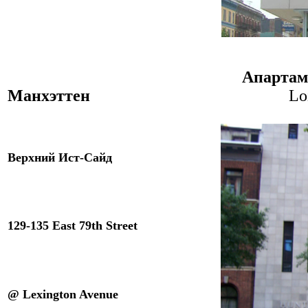
Апартам
Манхэттен
Lo
Верхний Ист-Сайд
129-
1
35
East 79th Street
@ Lexington Avenue