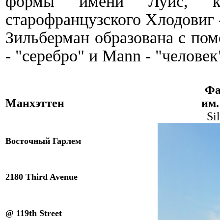
форм
ы
имени Луис, кот
старофранцузского Хлодовиг
Зильберман образована с пом
- "серебро" и Mann - "человек
Ф
Манхэттен
им.
Si
Восточный Гарлем
2180 Third Avenue
@ 119th Street