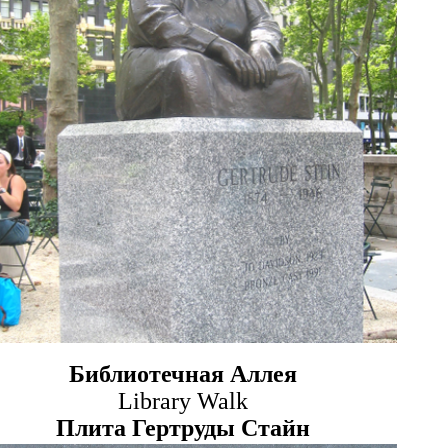
Библиотечная Аллея
Library Walk
П
лита
Гертруд
ы
Стайн