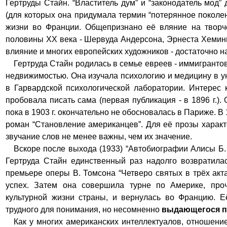
Гертруды Стайн. “Властитель дум” и “законодатель мод”
(для которых она придумала термин “потерянное поколе
жизни во Франции. Общепризнано её вляние на творч
половины
XX
века - Шервуда Андерсона, Эрнеста Хемин
влияние и многих европейских художников - достаточно н
Гертруда Стайн родилась в семье евреев - иммигранто
недвижимостью. Она изучала психологию и медицину в у
в Гарвардской психологической лаборатории.
Интерес 
пробовала писать сама (первая публикация - в 1896 г.).
пока в 1903 г. окончательно не обосновалась в Париже. В 1
роман “Становление американцев”. Для её прозы характ
звучание слов не менее важны, чем их значение.
Вскоре после выхода (1933) “Автобиографии Алисы Б.
Гертруда Стайн единственный раз надолго возвратила
премьере оперы В. Томсона
“Четверо святых в трёх ак
успех. Затем она совершила турне по Америк
e
, про
культурной жизни страны, и вернулась во Францию. Е
трудного для понимания, но несомненно
выдающегося п
Как у многих американских интеллектуалов, отношен