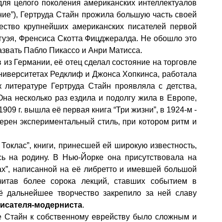
 для целого поколения американских интеллектуалов
ние”), Гертруда Стайн прожила большую часть своей
ество крупнейших американских писателей первой
гуэя, Френсиса Скотта Фицджералда. Не обошло это
азвать Пабло Пикассо и Анри Матисса.
в из Германии
,
её отец сделал состояние на торговле
нив
e
рситетах Редклиф и Джонса Хопкинса, работала
к литературе Гертруда Стайн проявляла с детства,
 Она несколько раз ездила и подолгу жила в Европе,
909 г. вышла её первая книга “Три жизни”, в 1924-м -
ерен экспериментальный стиль, при котором ритм и
Токлас”, книги, принесшей ей широкую известность,
сь на родину. В Нью-Йорке она присутствовала на
тах”, написанной на её либретто и имевшей большой
читав более сорока лекций, ставших событием в
ё дальнейшее творчество закрепило за ней славу
исателя-модерниста
.
ие Стайн к собственному еврейству было сложным и