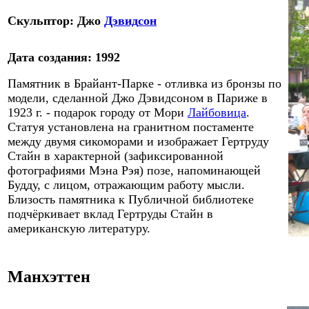
Скульптор: Джо
Дэвид
с
он
Дата создания: 1992
Памятник в Брайант-Парк
e
- отливка из бронзы по
модели, сделанной Джо Дэвидсоном в Париже в
1923 г. - подарок городу от Мори
Лайбовица
.
Статуя установлена на гранитном постаменте
между двумя сикоморами и изображает Гертруду
Стайн в характерной (зафиксированной
фотографиями Мэна Рэя) позе, напоминающей
Будду, с лицом, отражающим работу мысли.
Близость памятника к Публичной библиотеке
подчёркивает вклад Гертруды Стайн в
американскую литературу.
Манхэттен