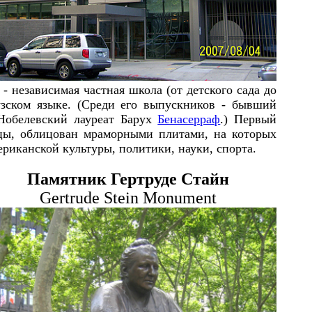
, - независимая частная школа (от детского сада до
узском языке. (Среди его выпускников - бывший
Нобелевский лауреат Барух
Бенасерраф
.) Первый
цы, облицован мраморными плитами, на которых
иканской культуры, политики, науки, спорта.
Памятник Гертруде Стайн
Gertrude Stein Monument