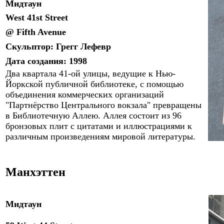
Мидтаун
West 4
1
st Street
@ Fifth Avenue
Скульптор:
Грегг Лефевр
Дата создания: 199
8
Два квартала 41-ой улицы, ведущие к Нью-
Йоркской публичной библиотеке, с помощью
объединения коммерческих организаций
"
Партнёрство Центрального вокзала
"
превращены
в Библиотечную Аллею. Аллея состоит из 96
бронзовых плит с цитатами и иллюстрациями к
различным произведениям мировой литературы.
Манхэттен
Мидтаун