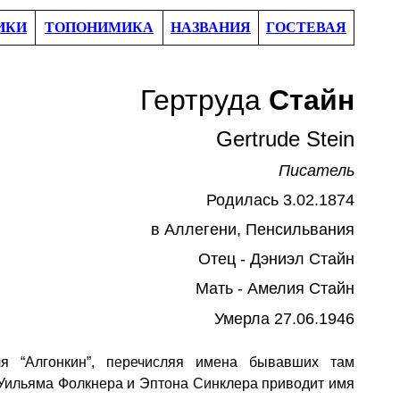
ИКИ
ТОПОНИМИКА
НАЗВАНИЯ
ГОСТЕВАЯ
Гертруда
Стайн
Gertrude Stein
Писатель
Родил
ась
3.02.1874
в
Аллегени
,
Пенсильвания
Отец -
Дэниэл
Стайн
Мать -
Амелия Стайн
Умерл
а
27.06.1946
я “Алгонкин”, перечисляя имена бывавших там
Уильяма Фолкнера и Эптона Синклера приводит имя