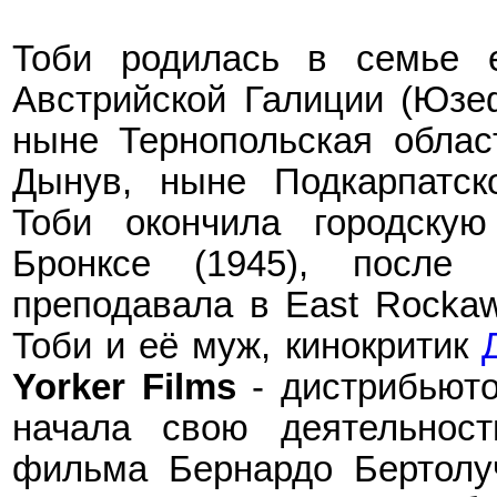
Тоби
родилась в семье 
Австрийской Галиции (Юзеф
ныне Тернопольская област
Дынув, ныне Подкарпатск
Тоби окончила городску
Бронксе (1945)
,
после 
преподавала в East Rockawa
Тоби и её муж, кинокритик
Yorker Films
- дистрибьюто
начала свою деятельнос
фильма Бернардо Бертолу