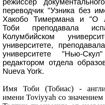
режиссёр документально
переводчик "Узника без им
Хакобо Тимермана и "О л
Тоби преподавала исп
Колумбийском универс
университете, преподавал
университете "Нью-Ску
редактором отдела образов
Nueva York.
Имя Тоби (Тобиас) -
англ
имени Toviyyah со значением