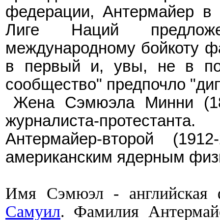
ф
едерации, Антермайер в 
Лиге Наций предложе
международному бойкоту фа
в первый и, увы, не в по
сообщество" предпочло "дип
Жена
Сэмюэл
а Минни (1
журналиста-протестанта
Антермайер
-в
торой (1912
американским ядерным физ
Имя Сэмюэл - английская 
Самуил
. Фамилия Антермайе