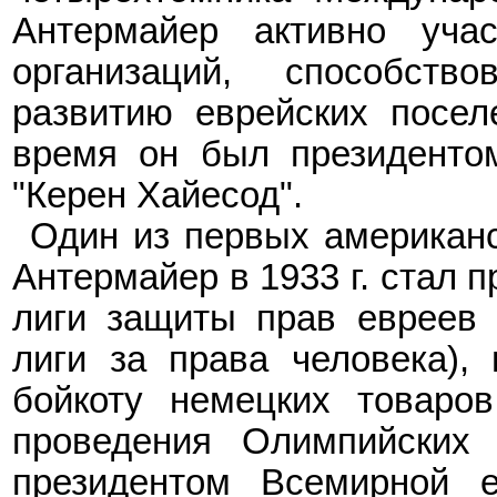
Антермайер активно учас
организаций, способство
развитию еврейских посел
время он был президентом
"Керен Хайесод".
Один из первых американс
Антермайер в 1933
г. стал
л
иги
з
ащиты
п
рав
е
вреев 
л
иги за
п
рава
ч
еловека),
бойкоту немецких товаров
проведения Олимпийских 
президентом Всемирной