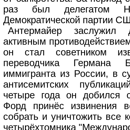
раз был делегатом На
Демократической партии С
Антермайер заслужил 
активным противодействием 
он ста
л
советником изв
переводчика Германа Бе
иммигранта из России, в с
антисемитских публикац
четыре года он добился с
Форд принёс извинения в
собрать и уничтожить все 
четырёхтомника "Междунаро