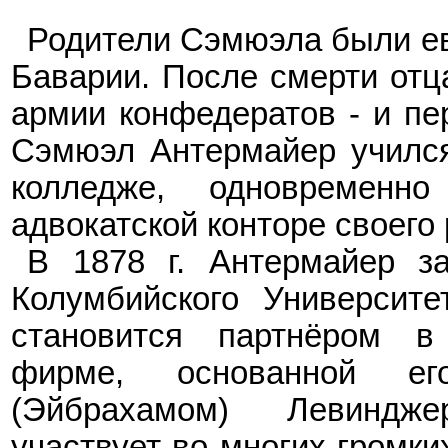
Родители Сэмюэла были ев
Баварии.
После смерти отца
армии конфедератов - и пе
Сэмюэл Антермайер учился
колледже, одновременн
адвокатской конторе своего
В 1878 г. Антермайер з
Колумбийского Университе
становится партнёром в 
фирме
, основанной ег
(Эйбрахамом) Левиндже
участвует во многих громки