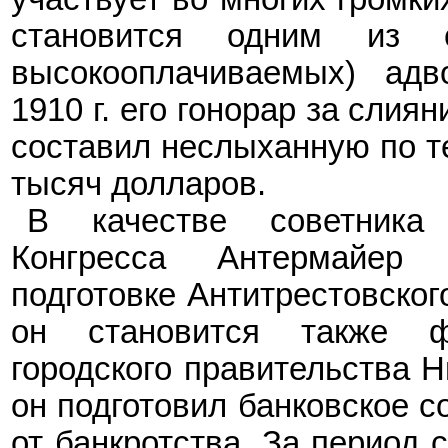
становится одним из 
высокооплачиваемых) адв
1910 г. его гонорар за слия
составил неслыханную по т
тысяч долларов.
В качестве советник
Конгресса Антермайер
подготовке Антитрестовског
он становится также ф
городского правительства Н
он подгот
овил
банковское с
от банкротства.
За период с