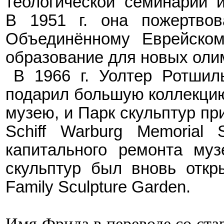
теологической семинарии 
В 1951 г. она пожертвов
Объединённому Еврейско
образование для новых оли
В 1966
г. Уолтер Ротшил
подарил большую коллекцию
музею, и Парк скульптур пр
Schiff Warburg Memorial 
капитального ремонта муз
скульптур был вновь откр
Family Sculpture Garden.
Имя Фрида в переводе со ста