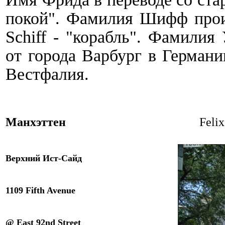
покой".
Фамилия Шифф произ
Schiff - "корабль".
Фамилия У
от города Варбург в Германи
Вестфалия.
Манхэттен
Feli
Верхний Ист-Сайд
1109 Fifth Avenue
@ East 92nd
Street