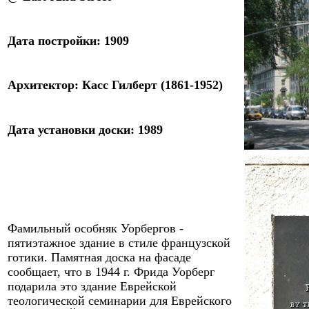
Дата
постройки
:
190
9
Архитектор
:
Касс Гилберт (1861-1952)
Дата
установки доски
:
198
9
Фамильный особняк Уорбергов -
пятиэтажное здание в стиле французской
готики. Памятная доска на фасаде
сообщает, что в 1944
г. Фрида Уорберг
подарила это здание Еврейской
теологической семинарии для Еврейского