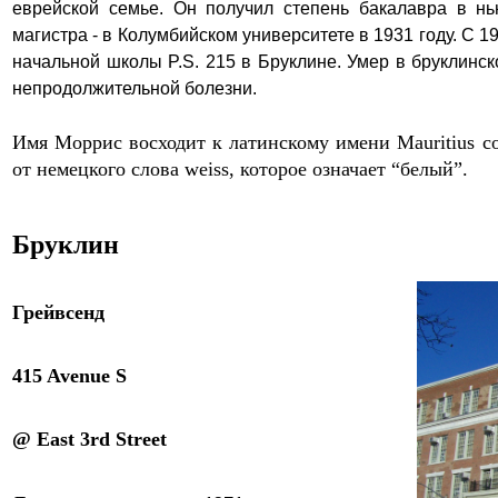
еврейской семье.
Он получил степень бакалавра в нь
магистра - в Колумбийском университете в 1931 году.
С
19
начальной школы P.S.
215
в Бруклине. Умер
в бруклинс
непродолжительной болезни
.
Имя Моррис восходит к латинскому имени Mauritius с
от немецкого слова weiss, которое означает “белый”.
Бруклин
Грейвсенд
415 Avenue S
@
East 3rd
Street