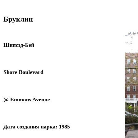
Брукли
н
Шипсэд-Бей
Shore Boulevard
@ Emmons Avenue
Дата
создания
парка
: 19
85