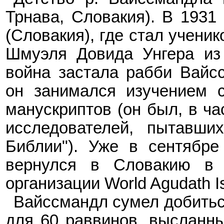
Трнава, Словакия). В 1931 
(Словакия), где стал ученик
Шмуэля Довида Унгера из
война застала рабби Вайс
он занимался изучением с
манускриптов (он был, в ча
исследователей, пытавших
Библии"). Уже в сентябре
вернулся в Словакию в к
организации World Agudath Is
Вайссмандл сумел добитьс
для 60 раввинов, высланны