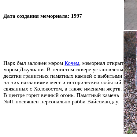
Дата
создания мемориала
: 19
97
Парк был заложен мэром
Кочем
, мемориал открыт
мэром Джулиани.
В
тенист
ом
сквер
е
установлены
десятки гранитных
памятных
камней с выбитыми
на них названиями мест и исторических событий,
связанных с Холокостом, а также именами жертв.
В центре горит вечный огонь.
Памятный
кам
ень
№41
п
освящён персонально рабби Вайссмандлу.