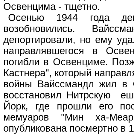
Освенцима - тщетно.
Осенью 1944 года деп
возобновились. Вайс
депортировали, но ему уда
направлявшегося в Осве
погибли в Освенциме. Позже
Кастнера", который направ
войны Вайссмандл жил в С
восстановил Нитрскую еши
Йорк, где прошли его пос
мемуаров "Мин ха-Меар
опубликована посмертно в 1