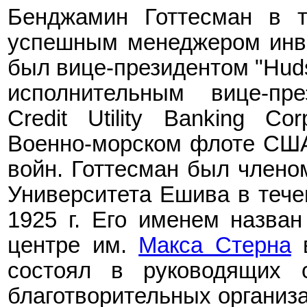
Бенджамин Готтесман
в т
успешны
м
менеджер
ом
инв
был вице-президентом
"
Hud
исполнительным вице-пр
Credit Utility Banking Co
Военно-морском флоте США
войн.
Готтесман
б
ыл членом
Университета Ешива в течен
1925
г. Его именем назван
центре им.
Макса Стерна
в
состоял в руководящих о
благотворительных организа