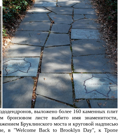
ододендронов, выложено более 1
6
0 каменных плит
ом бронзовом листе выбито имя
знаменитости
,
ражением
Бруклин
ского моста и круговой надписью
е, в "Welcome Back to Brooklyn Day", к Тропе