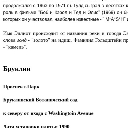
продолжался с 1963 по 1971
г.)
.
Гулд сыграл в десятках 
роль в фильме "Боб и Кэрол и Тед и Элис" (1969) он 
которых он участвовал, наиболее известные - " M*A*S*H" и
Имя Эллиот происходит от названия реки и города 
слова
голд
- "золото" на идиш. Фамилия Гольдштейн про
- "камень".
Бруклин
Проспект-
Парк
Бруклинский Ботанический сад
к северу от
входа с Washingtoin Avenue
Дат
а
установки плиты: 19
90