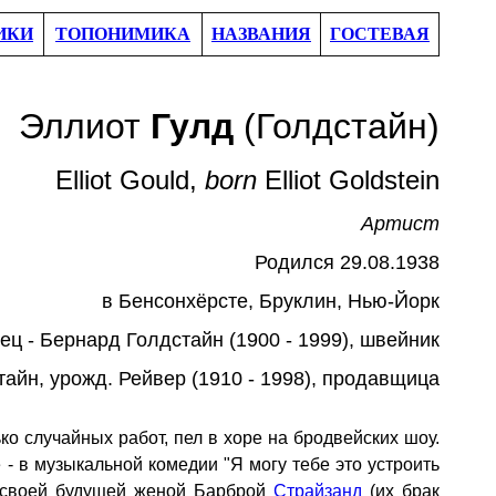
ИКИ
ТОПОНИМИКА
НАЗВАНИЯ
ГОСТЕВАЯ
Эллиот
Гулд
(
Голдстайн)
Elliot Gould
,
born
Elliot
Goldstein
Артист
Родился
29
.
08
.193
8
в Бенсонхёрсте,
Бруклин, Нью-Йорк
ец - Бернард Голдстайн (1900 - 1999), швейник
тайн,
урожд.
Рейвер
(1910 - 1998)
, продавщица
ко случайных работ, пел в хоре на бродвейских шоу.
 - в музыкальной комедии "Я могу тебе это устроить
о своей будущей женой Барброй
Страйзанд
(их брак