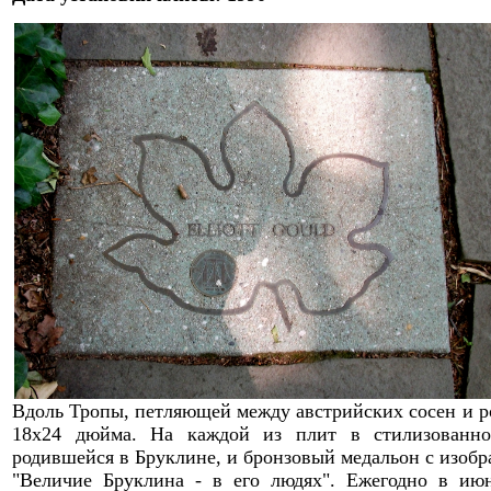
Вдоль Тропы, петляющей между австрийских сосен и р
18х24 дюйма
.
Н
а каждой из
плит
в стилизованн
родивше
й
ся в Бруклине
, и бронзовый медальон с изоб
"
Величие
Бруклин
а - в его людях
". Ежегодно в июн