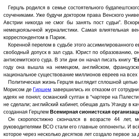
Герцль родился в семье состоятельного будапештског
соучениками. Уже будучи доктором права Венского универ
Австрии никогда не смог бы занять пост судьи”. Вско
немецк
оязычной журналистики. Самая влиятельная вен
корреспондентом в Париж.
Коренной перелом в судьбе этого ассимилированного 
свободный допуск в зал суда. Юрист по образованию, он
антисемитского суда. В эти дни он начал писать книгу “
Е
году она вышла на немецком, английском, французск
национальное существование миллионов евреев на всех 
Политическая жизнь Герцля выглядит сплошной цепью
Морисом де
Гиршем
завершились их отказом от сотруднич
идеях не понял; османский султан в “чартере на Палест
не сделали; английский кабинет, обещав дать Уганду в ка
созданная Герцлем
Всемирная сионистская организац
Он скоропостижно скончался в возрасте 44 лет, 
руководителями ВСО стали его главные оппоненты. И всё-
которое через несколько десятков лет создало первое за