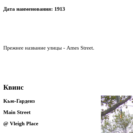
Дата
наименов
ания:
19
13
Прежнее название улицы -
Ames Street.
Квинс
K
ью-Гарденз
Main Street
@ Vleigh Place