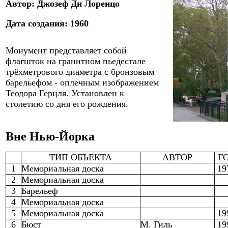
Автор:
Джозеф Ди Лоренцо
Дата создания:
1960
Монумент представляет собой
флагшток на гранитном пьедестале
трёхметрового
диаметра
с бронзовым
барельефом - оплечным изображением
Теодора Герцля. Установлен к
столетию со дня
его
рождения.
Вне Нью-Йорка
ТИП ОБЪЕКТА
АВТОР
Г
1
Мемориальная доска
19
2
Мемориальная доска
3
Барельеф
4
Мемориальная доска
5
Мемориальная доска
19
6
Бюст
М. Гиль
19