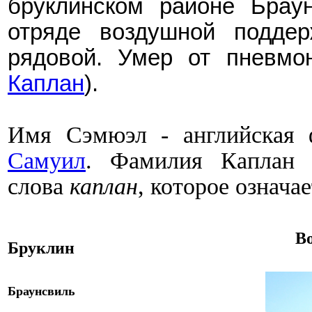
бруклинском районе Брау
отряд
е
воздушной поддер
рядовой. Умер от пневмо
Каплан
).
Имя Сэмюэл - английская 
Самуил
.
Фамилия Каплан п
слова
каплан
, которое означа
В
Бруклин
Браунсвиль