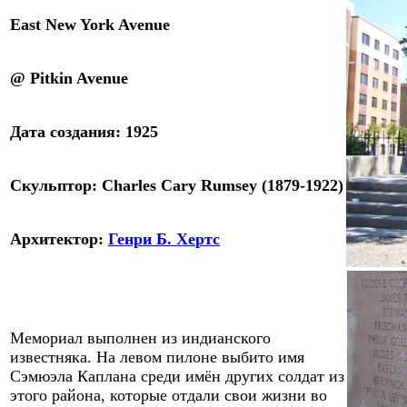
East New York
Ave
nue
@ Pitkin
Ave
nue
Дата
создания
:
1925
Скульп
тор: Charles Cary Rumsey (1879
-
1922)
Архитектор:
Генри Б. Х
е
ртс
Мемориал выполнен из индианского
известняка. На левом пилоне выбито имя
Сэмюэл
a
Каплана среди имён других солдат из
этого района, которые отдали свои жизни во