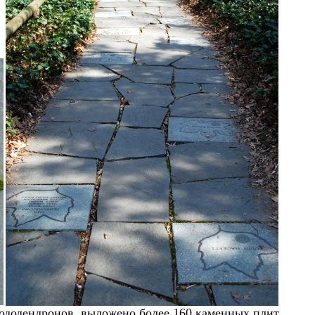
ододендронов, выложено более 1
6
0 каменных плит