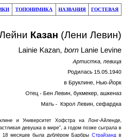
ИКИ
ТОПОНИМИКА
НАЗВАНИЯ
ГОСТЕВАЯ
Лейни
Казан
(Лени Левин)
Lainie Kazan,
born
Lanie Levine
Артистка, певица
Родил
ась
1
5
.
05
.19
40
в Бруклине, Нью-Йорк
Отец -
Бен Левин,
букмекер, ашкеназ
Мать - Кэрол
Левин
, сефардка
лине
и Университет Хофстра на Лонг-Айленде
,
частливая девушка в мире", а годом позже сыграла в
ии 18 месяцев была дублёром Барбры
Стр
а
йзанд
в