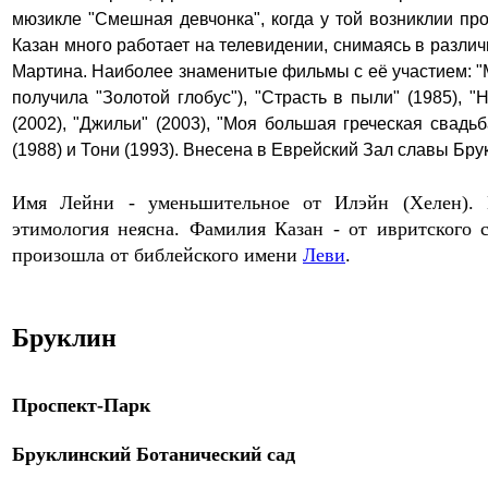
мюзикле "Смешная девчонка", когда у той возниклии пр
Казан много работает на телевидении, снимаясь в разли
Мартина. Наиболее знаменитые фильмы с её участием: "
получила "Золотой глобус")
, "Страсть в пыли" (1985), 
(2002), "Джильи" (2003)
,
"Моя большая греческая свадьб
(1988) и Тони (1993). Внесена в Еврейский Зал славы Брук
Имя Лейни - уменьшительное от Илэйн (Хелен). П
этимология неясна.
Фамилия Казан - от ивритского 
произошла от библейского имени
Леви
.
Бруклин
Проспект-
Парк
Бруклинский Ботанический сад