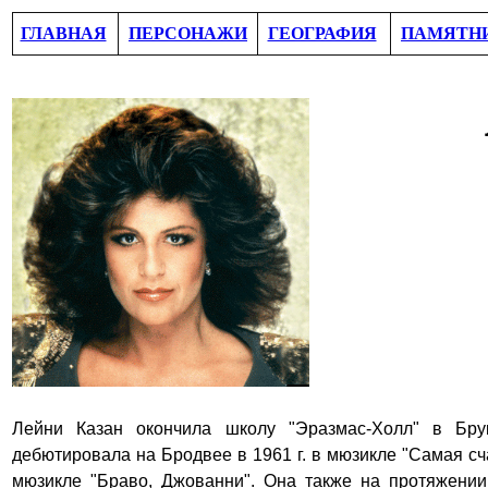
ГЛАВНАЯ
ПЕРСОНАЖИ
ГЕОГРАФИЯ
ПАМЯТН
Л
е
йни Казан окончила школу
"
Эразмас
-Холл"
в Брук
дебютировала на Бродвее в 1961
г. в мюзикле "Самая с
мюзикле "Браво, Джованни". Она также на протяжен