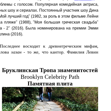
облемы с голосом. Популярная комедийная актриса,
чных шоу и сериалах. Постоянный участник шоу Дина
Мой лучший год" (1982
, за роль в этом фильме Лейни
"На пляже" (1988), "Моя большая греческая свадьба"
а
- 2
" (20
16
).
Была номинирована на премии Эмми
лина (2016).
оследнее восходит к древнегреческим мифам,
слова
хазан
- то же, что кантор. Фамилия Левин
Бруклинская Тропа знаменитостей
Brooklyn Celebrity Path
Памятная плита