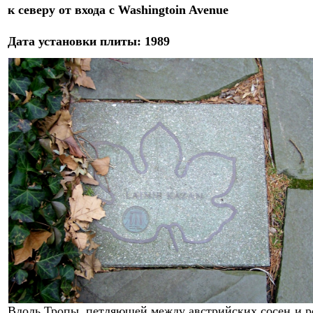
к северу от
входа с Washingtoin Avenue
Дат
а
установки плиты: 198
9
Вдоль Тропы, петляющей между австрийских сосен и р