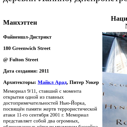
Наци
Манхэттен
Файненшл-Дистрикт
180 Greenwich Street
@ Fulton Street
Дата
созд
ания:
20
11
Архитекторы
:
Майкл Арад
, Питер Уокер
Мемориал 9/11
,
ставший с момента
открытия одной из главных
достопримечательностей Нью-Йорка,
посвящён памяти жертв террористической
атаки 11-го сентября 2001 г. Мемориал
представляет собой два огромных,
облицованных чёрным мрамором бассейна