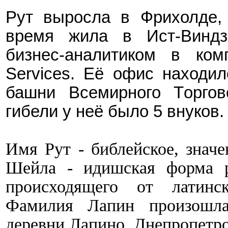
Рут
выросла в Фрихолде,
время жила в Ист-Виндз
бизнес-аналитиком в комп
Services. Её офис находи
башни
В
семирного
Т
орго
гибели у неё было 5 внуков.
Имя Рут - библейское, значе
Шейла - идишская форма р
происходящего от латинск
Фамилия Лапин произошл
деревни Лапино
,
Днепропетров