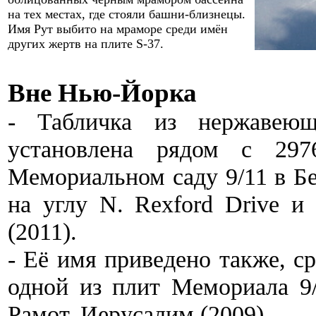
на тех местах, где стояли башни-близнецы.
Имя Рут выбито на мраморе среди имён
других жертв
на плите
S-
37
.
Вне
Нью-Йорка
- Табличка из нержавею
установлена рядом с 297
Мемориальном саду 9/11 в Б
на углу N. Rexford Drive и 
(2011).
- Её имя приведено также, с
одной из
плит
Мемориала 9/
Рамот, Иерусалим (2009).