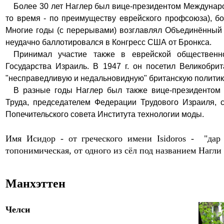
Б
олее 30 лет
Наглер
был
вице-президентом
Междунар
то время - по преимуществу еврейского профсоюза), б
Многие годы (с перерывами) возглавлял Объединённый 
неудачно баллотировался в Конгресс США от Бронкса.
П
ринимал участие также в еврейской общественно
Государства Израиль
. В 1947
г. он посетил Великобр
"
несправедливую и недальновидную
"
британскую политик
В разные годы Наглер был также вице-президентом
Труда, председателем Федерации Трудового Израиля, с
Попечительского совета Института технологии моды.
Имя Исидор - от греческого имени Isidoros - "дар
топонимическая, от одного из сёл под названием Нагли
Манхэттен
Челси