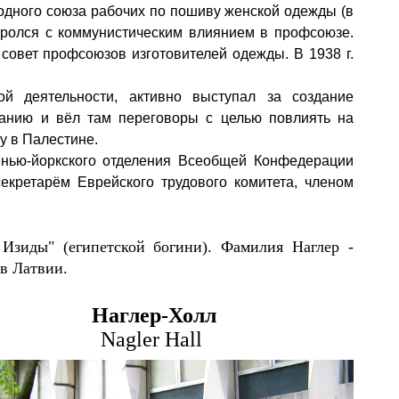
од
ного союза рабочих по пошиву женской одежды (в
оролся с коммунистическим влиянием в профсоюзе.
совет профсоюзов изготовителей одежды. В 1938
г.
й деятельности,
активно выступал за создание
итанию и вёл там переговоры с целью повлиять на
у в Палестине.
 нью-йоркского отделения Всеобщей Конфедерации
екретарём Еврейского трудового комитета, членом
 Изиды" (египетской богини). Фамилия Наглер -
 в Латвии.
Наглер-Холл
Nagler Hall