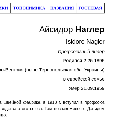
ИКИ
ТОПОНИМИКА
НАЗВАНИЯ
ГОСТЕВАЯ
Айсидор
Наглер
Isidore Nagler
Профсоюзный лидер
Родился
2.25.
1
895
ро-Венгрия (ныне Тернопольская обл. Украины)
в еврейской семье
Умер 21.09.1959
а швейной фабрике, в 1913
г. вступил в профсоюз
оводства этого союза. Там познакомился с Дэвидом
тво.