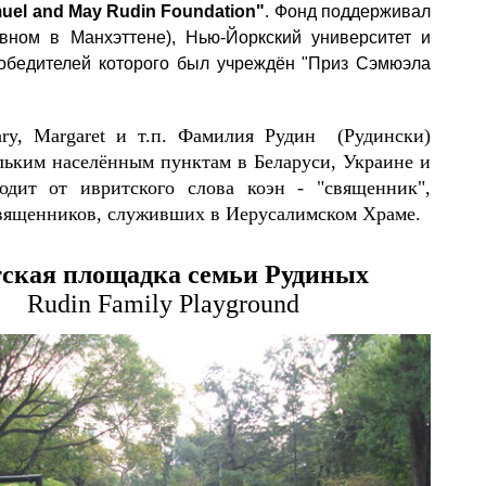
uel and May Rudin Foundation"
. Фонд поддерживал
овном в Манхэттене), Нью-Йоркский университет и
победителей которого был учреждён "Приз Сэмюэла
y, Margaret и т.п. Фамилия Рудин (Рудински)
льким населённым пунктам в Беларуси, Украине и
дит от ивритского слова коэн - "священник",
вященников, служивших в Иерусалимском Храме.
ская площадка семьи Рудиных
Rudin Family Playground