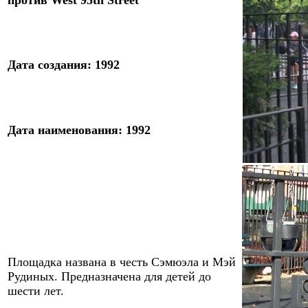
против West 9
5
th
Street
Дата
создания
:
19
92
Дата
наименования
:
19
92
Площадка названа в честь Сэмюэла и Мэй
Рудиных. Предназначена для детей до
шести лет.