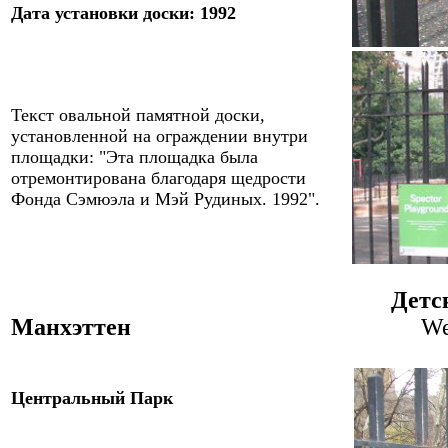
Дата
установки доски
:
19
92
Текст овальной памятной доски,
установленной на ограждении внутри
площадки
: "
Эта площадка была
отремонтирована благодаря щедрости
Фонда Сэмюэла и Мэй Рудиных
. 1992"
.
Детс
Манхэттен
We
Центральный Парк