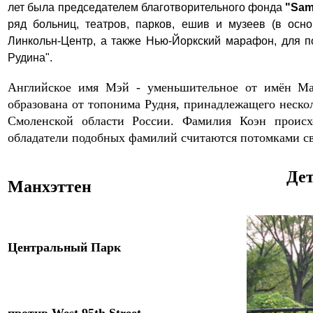
лет была председателем благотворительного фонда
"Sam
ряд больниц, театров, парков, ешив и музеев (в осн
Линкольн-Центр, а также Нью-Йоркский марафон, для 
Рудина".
Английское имя Мэй - уменьшительное от имён Mar
образована от топонима Рудня, принадлежащего неско
Смоленской области России. Фамилия Коэн происхо
обладатели подобных фамилий считаются потомками с
Дет
Манхэттен
Центральный Парк