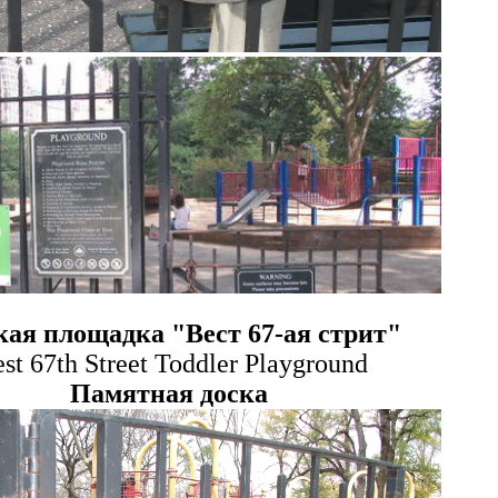
кая площадка
"
Вест 67-ая стрит
"
st
67
th Street Toddler Playground
Памятная доска