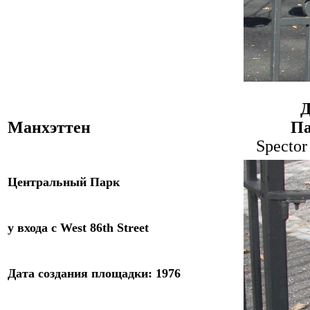
Д
Манхэттен
Па
Spector
Центральный Парк
у входа с West 86th
Street
Дата
создания площадки
:
19
76