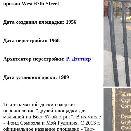
против West
67
th
Street
Дата
создания
площадки:
19
56
Дата
перестрой
ки:
1968
Архитектор
перестрой
ки
:
Р. Дэттнер
Дата
установки доски
:
19
89
Текст памятной доски
содержит
перечисление
"
друзей площадки для
малышей на Вест 67-ой стрит
"
. В их числе
- Фонд Сэмюэла и Мэй Рудиных. С 2013 г.
официальное название площадки - Tarr-