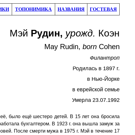
ИКИ
ТОПОНИМИКА
НАЗВАНИЯ
ГОСТЕВАЯ
Мэй
Рудин
,
урожд.
Коэн
May Rudin,
born
Cohen
Филантроп
Родил
ась в
1897
г.
в Нью-Йорк
е
в еврейской семье
Умер
ла
23.07.1992
неё, было ещё шестеро детей. В 15 лет она бросила
работала бухгалтером. В 1923 г. она вышла замуж за
новей. После смерти мужа в 1975 г. Мэй в течение 17