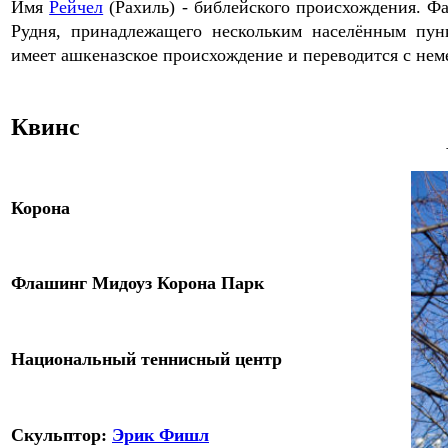
Имя
Рейчел
(Рахиль) - библейского
происхождения
.
Фа
Рудня, принадлежащего нескольким населённым пун
имеет ашкеназское происхождение и переводится с нем
Квинс
Корона
Флашинг
Мидоуз Корона
Парк
Национальный т
еннисный центр
Скульптор
:
Эрик Фишл