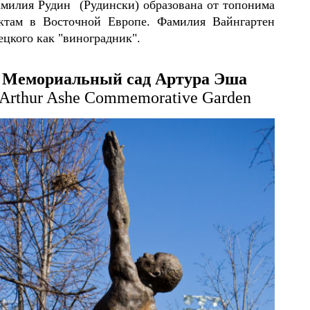
милия Рудин (Рудински) образована от топонима
ктам в Восточной Европе. Фамилия Вайнгартен
ецкого как "виноградник".
Мемориальный сад
Артура Эша
Arthur Ashe
Comm
emor
ative Garden