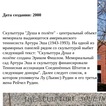
Дат
а создания
:
2000
Скульптура "Душа в полёте"
- центральный объект
мемориала выдающегося американского
теннисиста Артура Эша (
1943
-19
93
). На одной из
мраморных панелей рядом со скульптурой выбит
следующий текст: "Скульптура
Душа в
полёте
создана Эриком Фишлом. Мемориальный
сад Артура Эша и скульптуру финансировали
Теннисная ассоциация Соединённых Штатов и
следующие доноры". Далее следует список, в
котором упомянуты Лу (Льюис) Рудин и его третья
жена Рейчел Рудин.