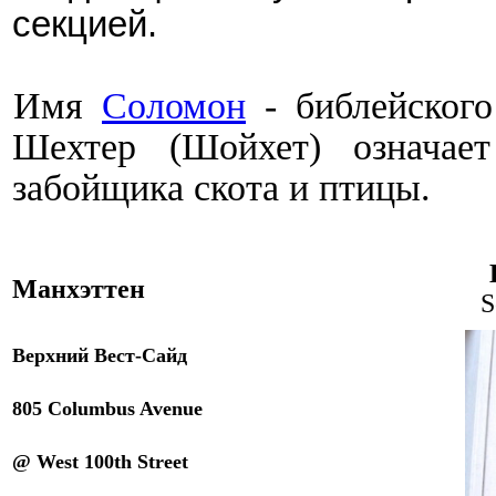
секци
ей
.
Имя
Соломон
- библейского
Шехтер (Шойхет) означает
забойщика скота и птицы.
Манхэттен
S
Верхний Вест-Сайд
80
5 Columbus Avenue
@
West 100th Street