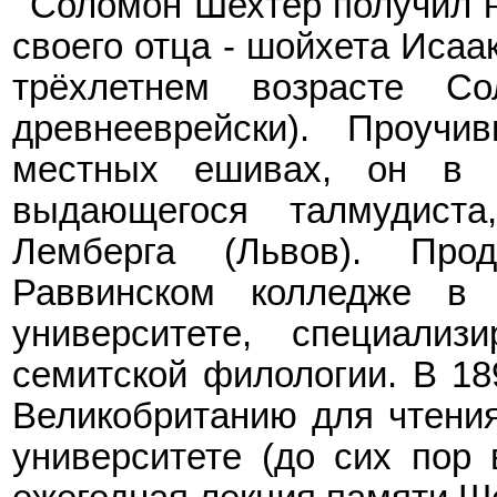
Соломон Шехтер получил н
своего отца
-
шойхета
Исаа
трёхлетнем возрасте С
древнееврейски). Проучи
местных ешивах, он в 
выдающегося талмудиста
Лемберга (Львов). Про
Раввинском колледже в
у
ниверситете
, специализ
семитской филологии
. В 18
Великобританию для чтени
университете (до сих пор