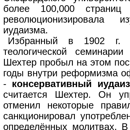
более 100,000 страниц 
революционизировала из
иудаизма.
Избранный в 1902
г.
теологической семинарии
Шехтер пробыл на этом пост
годы внутри реформизма о
-
консервативный иудаи
считается Шехтер. Он уп
отменил некоторые прави
санкционировал употреблен
определ
ё
нных молитвах. В