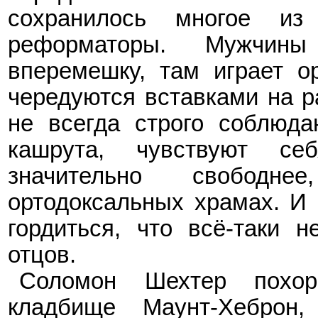
сохранилось многое из 
реформаторы. Мужчи
вперемешку, там играет о
чередуются вставками на р
не всегда строго соблюд
кашрута, чувствуют се
значительно свобод
ортодоксальных храмах. И 
гордиться, что вс
ё
-таки н
отцов.
Соломон Шехтер
п
охо
кладбищ
е
Маунт-Хеброн
,