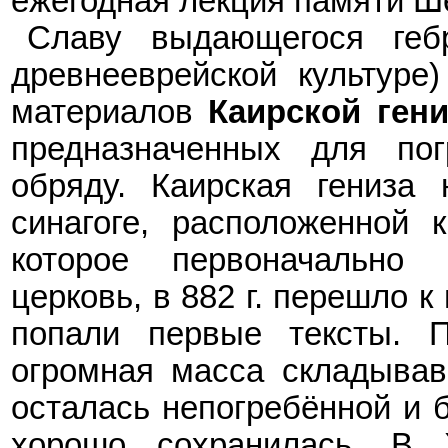
ежегодная лекция памяти Ш
Славу выдающегося гебр
древнееврейской культуре
материалов
Каирской ген
предназначенных для пог
обряду. Каирская гениза 
синагоге, расположенной 
которое первоначально 
церковь, в 882
г. перешло к
попали первые тексты. П
огромная масса складывав
осталась непогреб
ё
нной и 
хорошо сохранилась. В 