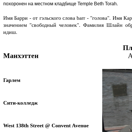
похоронен на местном кладбище Temple Beth Torah.
Имя Барри - от гэльского слова barr - "голова".
Имя Кар
значением "свободный человек
".
Фамилия Шлайн обр
идиш.
Пл
Манхэттен
A
Гарлем
Сити-
к
олледж
West 138th Street @ Convent Avenue