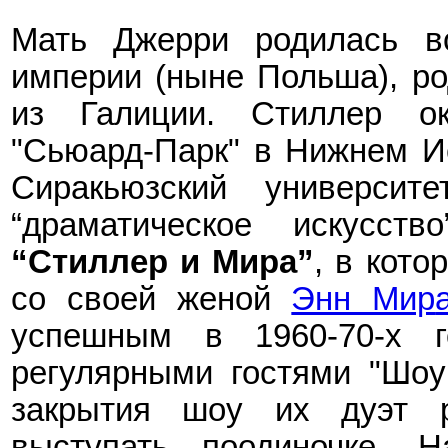
Мать Джерри родилась в
империи (ныне Польша), ро
из Галиции.
Стиллер о
"Сьюард-Парк"
в Нижнем И
Сиракьюзский универси
“драматическое искусство
“Стиллер и Мира”
, в кото
со своей женой
Энн Мир
успешным в 1960-70-х 
регулярными гостями "Шо
закрытия
шоу
их дуэт р
выступать поодиночке.
Н