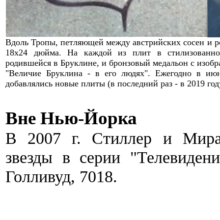
Вдоль Тропы, петляющей между австрийских сосен и р
18х24 дюйма
.
Н
а каждой из
плит
в стилизованн
родивше
й
ся в Бруклине
, и бронзовый медальон с изоб
"
Величие
Бруклин
а - в его людях
". Ежегодно в июн
добавлялись новые плиты (в последний раз - в 2019 год
Вне Нью-Йорка
В 2007 г. Стиллер и Мира
з
везд
ы
в серии "
Телевидени
Голливуд
,
7018
.