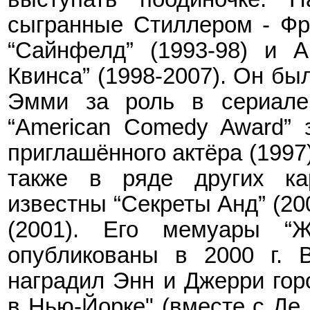
сыгранные Стиллером - Фр
“Сайнфелд” (1993-98) и А
Квинса” (1998-2007). Он б
Эмми за роль в сериале
“American Comedy Award”
приглашённого актёра
(
1997
также в ряде других ка
известны “Секреты Анд” (20
(2001). Его мемуары “
опубликованы в 2000
г.
В
наградил
Энн и Джерри
гор
в Нью-Йорке" (вместе с Де