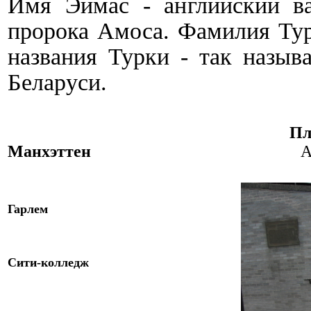
Имя Эймас - английский ва
пророка
Амоса. Фамилия
Ту
названия Турки - так назыв
Беларуси.
Пл
Манхэттен
A
Гарлем
Сити-
к
олледж