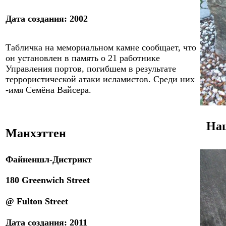
Дата создания
:
2002
Табличка на мемориальном камне сообщает, что
он установлен в память о 21 работнике
Управления портов, погибшем в результате
террористической атаки исламистов. Среди них
-имя Семёна Вайсера.
Нац
Манхэттен
Файненшл-Дистрикт
180 Greenwich Street
@ Fulton Street
Дата
созд
ания:
20
11