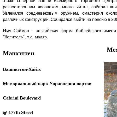
этаже северной башни Всемирного Торгового Центра
разносторонним человеком, много читал, собирал книг
Увлекался средневековым оружием, смастерил окол
различных конструкций. Собирался выйти на пенсию в 2002
Имя Саймон - английская форма библейского имен
"
белитель
",
т.е.
маляр.
Ме
Манхэттен
Вашингтон-Хайтс
Мемориальный парк Управления портов
Cabrini Boulevard
@ 177th Street