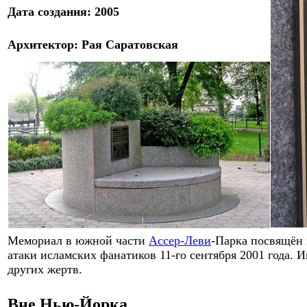
Дата
созд
ания:
2005
Архитектор
:
Рая Саратовская
Мемориал в южной части
Ассер-Леви
-Парка посвящён 
атаки исламских фанатиков 11-го сентября 2001 года. 
других жертв.
Вне Нью-Йорка