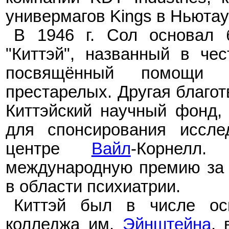
универмагов Kings в Ньютау
В 1946 г. Сол основал 
"Киттэй", названный в чес
посвящённый помощ
престарелых
. Другая благо
Киттэйский научный фонд, 
для спонсирования иссле
центре
Вайл
-Корнелл
международную премию за
в области психиатрии.
Киттэй был в числе осн
колледжа им.
Эйнштейна
, 