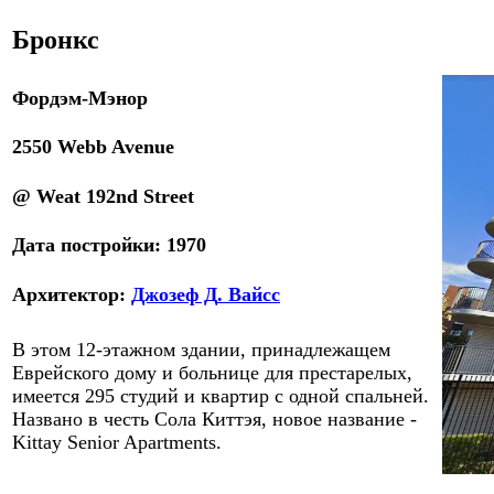
Бронкс
Фордэм-Мэнор
2550 Webb Avenue
@ Weat 192nd Street
Дата
постройки
:
1
9
70
Архитектор
:
Джозеф Д
.
Вайс
с
В этом 12-этажном здании, принадлежащем
Еврейского дому и больнице для престарелых,
имеется 295 студий и квартир с одной спальней.
Названо в честь Сола Киттэя, новое название -
Kittay Senior Apartments.