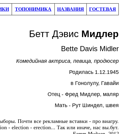
ИКИ
ТОПОНИМИКА
НАЗВАНИЯ
ГОСТЕВАЯ
Бетт Дэвис
Мидлер
Bette Davis Midler
Комедийная актриса, певица, продюсер
Родил
ась
1.12.1945
в Гонолулу, Гавайи
Отец -
Фред Мидлер, маляр
Мать -
Рут Шиндел, швея
выборы.
Почти все рекламные вставки - про виагру.
tion - election - erection...
Так или иначе, нас вы.бут.
Бетт Мидлер, 2012