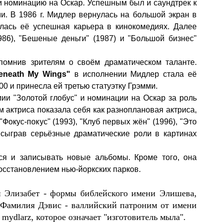
 и номинацию на Оскар. Успешным был и саундтрек к
и. В 1986 г. Мидлер вернулась на большой экран в
алась её успешная карьера в кинокомедиях. Далее
86), "Бешеные деньги" (1987) и "Большой бизнес"
апомнив зрителям о своём драматическом таланте.
eneath My Wings"
в исполнении Мидлер стала её
100 и принесла ей третью статуэтку Грэмми.
мии "Золотой глобус" и номинации на Оскар за роль
 актриса показала себя как разноплановая актриса,
кус-покус" (1993), "Клуб первых жён" (1996), "Это
же сыграв серьёзные драматические роли в картинах
ся и записывать новые альбомы. Кроме того, она
осстановлением нью-йоркских парков.
и
Элизабет - формы
библейского имени Элишева,
.
Фамилия Дэвис - валлийский патроним от имени
mydlarz, которое означает "изготовитель мыла".