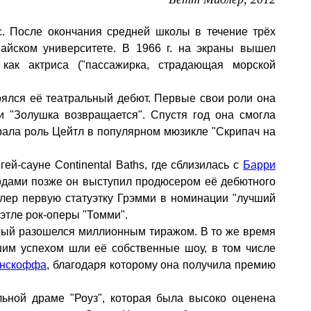
с. После окончания средней школы в течение трёх
вайском университете. В 1966 г. на экраны вышел
как актриса ("пассажирка, страдающая морской
тоялся её театральный дебют. Первые свои роли она
и "Золушка возвращается". Спустя год она смогла
грала роль Цейтл в популярном мюзикле "Скрипач на
ей-сауне Continental Baths, где сблизилась с
Барри
годами позже он выступил продюсером её дебютного
лер первую статуэтку Грэмми в номинации "лучший
иэтле рок-оперы "Томми".
торый разошелся миллионным тиражом. В то же время
шим успехом шли её собственные шоу, в том числе
нскоффа
, благодаря которому она получила премию
льной драме "Роуз", которая была высоко оценена