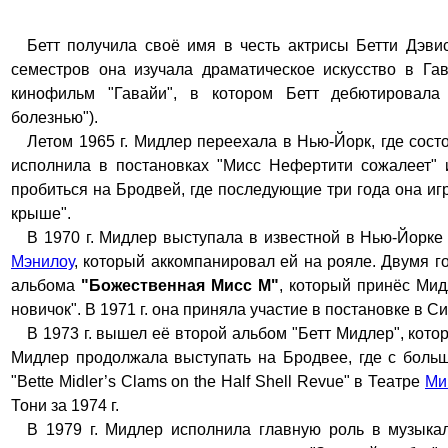
Бетт получила своё имя в честь актрисы Бетти Дэви
семестров она изучала драматическое искусство в Га
кинофильм "Гавайи", в котором Бетт дебютировала 
болезнью").
Летом 1965 г. Мидлер переехала в Нью-Йорк, где сос
исполнила в постановках "Мисс Нефертити сожалеет" 
пробиться на Бродвей, где последующие три года она и
крыше".
В 1970 г. Мидлер выступала в известной в Нью-Йорке г
Мэнилоу
, который аккомпанировал ей на рояле. Двумя 
альбома
"Божественная Мисс М"
, который принёс Мид
новичок". В 1971 г. она приняла участие в постановке в С
В 1973 г. вышел её второй альбом "Бетт Мидлер", ко
Мидлер продолжала выступать на Бродвее, где с боль
"Bette Midler’s Clams on the Half Shell Revue" в Театре
Ми
Тони за 1974 г.
В 1979 г. Мидлер исполнила главную роль в музыка