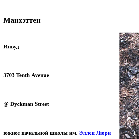
Манхэттен
Инвуд
3703 Tenth
Avenue
@ Dyckman
Street
ю
жнее н
ачальной школы им.
Эллен Люри