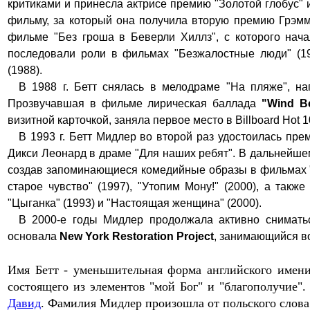
критиками и принесла актрисе премию "Золотой глобус"
фильму, за который она получила вторую премию Грэмм
фильме "Без гроша в Беверли Хиллз", с которого нач
последовали роли в фильмах "Безжалостные люди" (19
(1988).
В 1988 г. Бетт снялась в мелодраме "На пляже", н
Прозвучавшая в фильме лирическая баллада
"Wind B
визитной карточкой, заняла первое место в Billboard Hot 
В 1993 г. Бетт Мидлер во второй раз удостоилась пре
Дикси Леонард в драме "Для наших ребят". В дальнейшем
создав запоминающиеся комедийные образы в фильмах "Фо
старое чувство" (1997), "Утопим Мону!" (2000), а так
"Цыганка" (1993) и "Настоящая женщина" (2000).
В 2000-е годы Мидлер продолжала активно снимать
основала
New York
Restoration Project
, занимающийся в
Имя Бетт - уменьшительная форма англий
ского имен
состоящего из элементов "мой Бог" и "благополучие"
Давид
. Фамилия Мидлер произошла от польского слова 