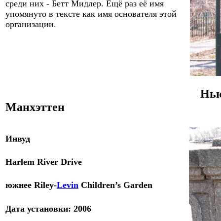
среди них - Бетт Мидлер. Ещё раз её имя
упомянуто в тексте как имя основателя этой
организации.
Нью
Манхэттен
Инвуд
Harlem River Drive
ю
жнее
Riley-
Levin
Children’s Garden
Дата
установки
:
2006