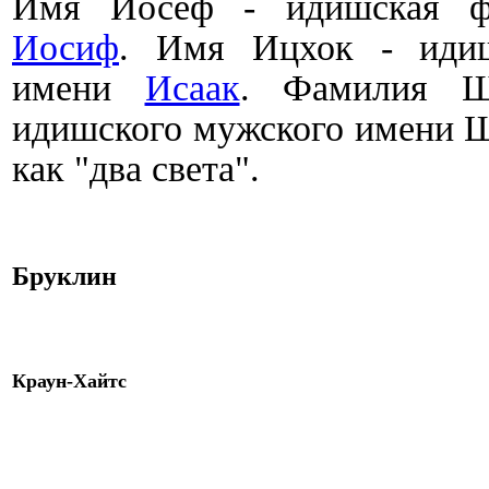
Имя Йосеф -
идишская ф
Иосиф
.
Имя Ицхок - идиш
имени
Исаак
. Фамилия Ш
идишского мужского имени Ш
как "два света".
Бруклин
Краун
-Хайтс