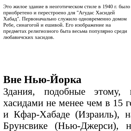
Это жилое з
дание
в неоготическом стиле
в 1940
г. было
приобретено и перестроено для "Агудас Хасидей
Хабад". Первоначально служило одновременно домом
Ребе, синагогой и ешивой. Его изображение на
предметах религиозного быта весьма популярно среди
любавичских хасидов.
Вне Нью-Йорка
Здания, подобные этому, 
хасидами
не менее чем в 15
г
и Кфар-Хабаде (Израиль), 
Брунсвике (Нью-Джерси), 