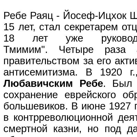
Ребе Раяц - Йосеф-Ицхок Ш
15 лет, стал секретарем отц
18 лет уже руковод
Тмимим". Четыре раза а
правительством за его акт
антисемитизма. В 1920
г
Любавичским Ребе
. Был
сохранение еврейского об
большевиков.
В июне 1927
в контрреволюционной деят
смертной казни, но под д