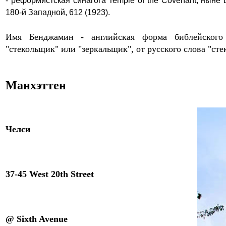
-
реформистская
синагога
Temple of the Covenant
, ныне
180-й Западной
,
6
12
(
1923
).
Имя Бенджамин - английская форма библейско
"стекольщик" или "зеркальщик", от русского слова "сте
Манхэттен
Челси
37-45 West 20th Street
@
Six
th Avenue