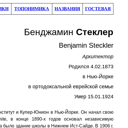
ИКИ
ТОПОНИМИКА
НАЗВАНИЯ
ГОСТЕВАЯ
Бенджамин
Стеклер
Benjamin Steckler
Архитектор
Родил
ся 4.02.1873
в
Нью-Йорке
в ортодоксальной еврейской семье
Умер 15.01.1924
нститут
и Купер-Юнион
в Нью-Йорке
.
Он
начал свою
ite,
в конце 1890-х годов основал независимую
а было здание школы в Нижнем Ист-Сайде.
В 1906 г.