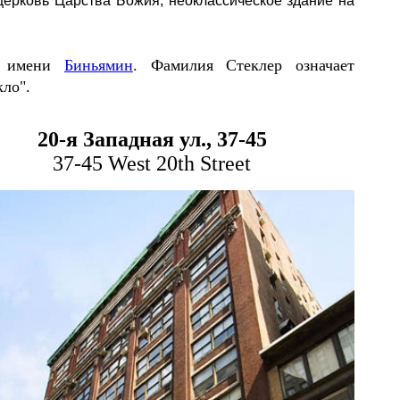
церковь Царства Божия, неоклассическое здание на
го имени
Биньямин
.
Фамилия Стеклер
означает
кло".
2
0
-я Западная ул.,
37-45
37-45 West 20th Street