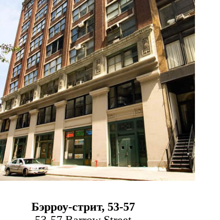
Бэрроу-стрит, 53-57