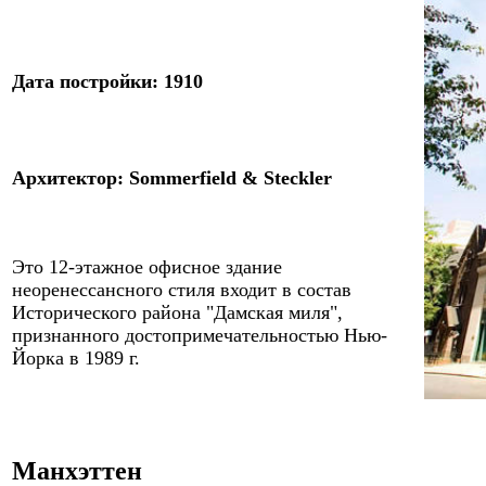
Дата постройки: 1
9
10
Архитектор
:
Sommerfield & Steckler
Эт
o
1
2
-этажное офисное здани
e
неоренессансного стиля
входит в состав
Исторического района "Дамская миля",
признанного достопримечательностью Нью-
Йорка в 1989 г.
Манхэттен