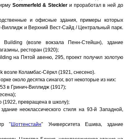
фирму
Sommerfeld & Steckler
и проработал в ней до
одственные и офисные здания, примеры которых
т-Виллидж и Верхний Вест-Сайд / Центральный парк.
 Building (возле вокзала Пенн-Стейшн), здание
газины, ресторан (1920)
;
uilding на Пятой авеню, 295, проект получил золотую
k возле Коламбас-Сёркл (1921, снесено).
ке около десятка синагог, вот некоторые из них:
 53 в Гринич-Виллидж (1917
)
;
есена
)
;
 (
1922,
превращена в школу)
;
,
здание неоклассического стиля на 93-й Западной
,
р "
Шоттенстайн
" Университета Ешива
, здание