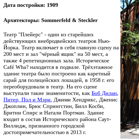
Дата постройки: 1
9
09
Архитектор
ы
:
Sommerfeld & Steckler
Театр "Плейерс" - один из старейших
действующих внебродвейских театров Нью-
Йорка. Театр включает в себя главную сцену на
200 мест и зал "чёрный ящик" на 50 мест, а
также 4 репетиционных зала. Историческое
Café Wha? находится в подвале. Трёх
этажное
здание театра
было построено как каретный
сарай для полицейских лошадей, в 1958 г. его
переоборудовали в театр. На его сцене
выступали такие знаменитости, как
Боб Дилан
,
Питер, Пол и Мэри
, Джими Хендрикс, Дженис
Джоплин, Брюс Спрингстин, Билл Косби,
Бритни Спирс и Натали Портман. Здание
входит в состав Исторического района Саут-
Виллидж, признанного городской
достопримечательностью в 2013 г.