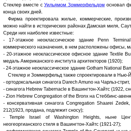
Стеклер
вместе с
Уильямом
Зоммерфельдом
основал 
конца своих дней.
Фирма проектировала
жилые, коммерческие, произв
можно найти в исторических районах Дамская миля, Сау
Среди них наиболее известные:
- 17-этажное неоклассическое здание Penn Terminal
коммерческого назначения, в нем расположены офисы, ма
-
20-этажное неоклассическое офисное здание
Textile B
медаль Американского института архитекторов (1920)
;
- 24-этажное неоклассическое здание Gotham National Ban
Стеклер и Зоммерфельд также спроектировали в Нью-Йор
- ортодоксальная синагога Darech Amuno на Чарльз-стрит,
-
синагога
Hebrew Tabernacle
в Вашингтон-Хайтс
(
1922,
сн
- Zion Hebrew Congregation of the Bronx
на Стеббинс-авеню
-
консервативная
синагога
Congregation
Shaarei Zedek
212
(
1923,
продан
а
, подлежит сносу);
- Temple Israel of Washington Heights
, ныне
Цент
неогеоргианского стиля
в Вашингтон-Хайтс
(
1921-27
)
;