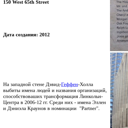
150 West 65th Street
Дата создания
:
2012
На западной стене
Дэвид-
Геффен
-
Холла
выбиты имена людей и названия организаций,
способствоваших трансформация Линкольн-
Центра в 2006-12 гг. Среди них - им
ена Эллен
и Дэниэла Краунов
в номинации
"Partner"
.