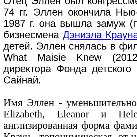
Отец Эллен был конгрессм
74 гг.
Эллен окончила Нью-
1987 г. она вышла замуж (
бизнесмена
Дэниэла Краун
детей. Эллен снялась в фил
What Maisie Knew (2012
директора
Фонда детского
Сайнай.
Имя
Эллен - уменьшительно
Elizabeth, Eleanor и He
англизированная форма фам
Краун - топонимическая, от 