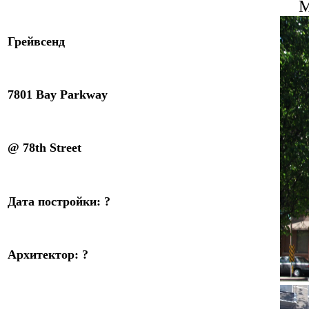
M
Грейвсенд
7801
Bay Parkway
@
78
th Street
Дата
постройки
:
?
Архитектор
:
?