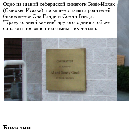
Одно из зданий
сефардской
cинагог
и
Б
ней
-
Ицха
к
(
Сыновья
Исаака)
посвящено памяти
родителей
бизнесменов Эла Гинди и Сонни Гинди
.
"Краеугольный камень" другого здания этой же
cинагог
и
посвящён им самим - их детьми.
Бруклин