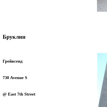
Брукли
н
Грейвсенд
730
Avenue S
@ East 7th Street