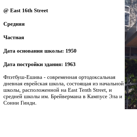
@ East 16th Street
Средняя
Частная
Дата основания школы: 1950
Дата постройки здания: 1963
Фл
э
тбуш-Ешива - современная ортодоксальная
дневная еврейская школа, состоящая из начальной
школы
, расположенной
на East Tenth Street
,
и
средней школы им. Брейвермана
в Кампусе Эла и
Сонни Гинди
.