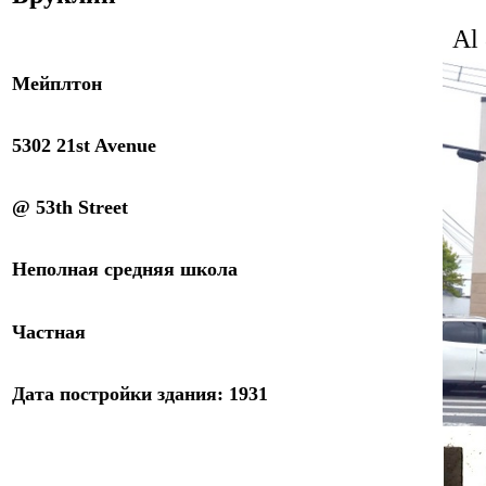
Al
Мейплтон
5302 21st Avenue
@ 53th Street
Неполная с
редняя
школа
Частная
Дата постройки здания: 19
31