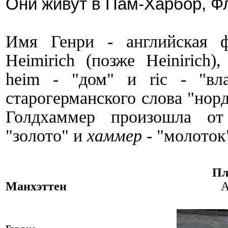
Они живут в Пам-Харбор, Ф
Имя Генри -
английская 
Heimirich (позже Hei
n
irich)
heim - "дом" и ric - "вл
старогерманского слова "норд
Голдхаммер произошла о
"золото" и
хаммер
- "молоток
Пл
Манхэттен
A