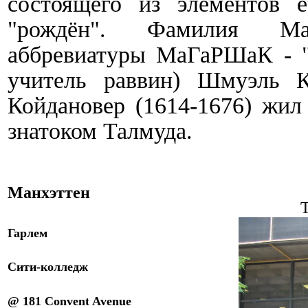
состоящего из элементов 
"рождён". Фамилия М
аббревиатуры МаГаРШаК - "
учитель раввин) Шмуэль К
Койдановер (1614-1676) жи
знатоком Талмуда.
Манхэттен
T
Гарлем
Сити-
к
олледж
@ 181 Convent Avenue