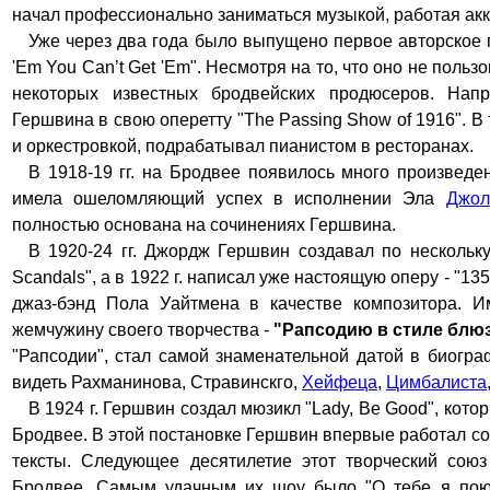
начал профессионально заниматься музыкой, работая ак
Уже через два года было выпущено первое авторское
'Em You Can’t Get 'Em". Несмотря на то, что оно не пол
некоторых известных бродвейских продюсеров. Нап
Гершвина в свою оперетту "The Passing Show of 1916". 
и оркестровкой, подрабатывал пианистом в ресторанах.
В 1918-19
гг. на Бродвее появилось много произведе
имела ошеломляющий успех в исполнении Эла
Джо
л
полностью основана на сочинениях Гершвина.
В 1920-24
гг. Джордж Гершвин создавал по нескольку
Scandals", а в 1922
г. написал уже настоящую оперу - "13
джаз-бэнд Пола Уайтм
е
на в качестве композитора. 
жемчужину своего творчества -
"
Р
апсодию
в стиле блю
"Рапсодии"
,
стал самой знаменательной датой в биогра
видеть Рахманинова, Стравинскго,
Хейфеца
,
Цимбалиста
В 1924
г. Гершвин создал мюзикл "Lady, Be Good", кот
Бродвее. В этой постановке Гершвин впервые работал с
тексты. Следующее десятилетие этот творческий со
Бродвее. Самым удачным их шоу было "О тебе я пою"