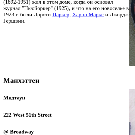
(1892-1951) жил в этом доме, когда он основал
журнал "Ньюйоркер" (1925), и что на его новоселье в
1923
г. были Дороти
Паркер
,
Харпо Маркс
и Джордж
Гершвин.
Манхэттен
Мидтаун
222 West 51th Street
@ Broadway