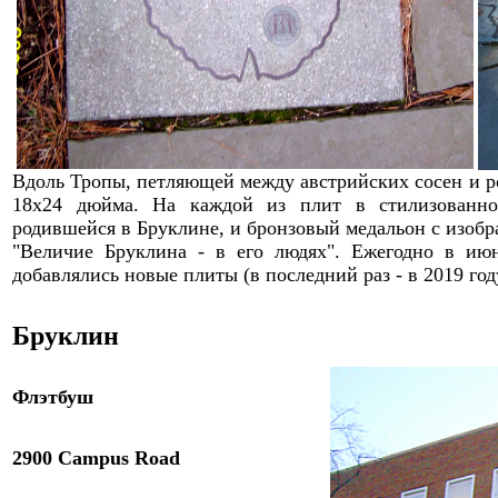
Вдоль Тропы, петляющей между австрийских сосен и р
18х24 дюйма
.
Н
а каждой из
плит
в стилизованн
родивше
й
ся в Бруклине
, и бронзовый медальон с изоб
"
Величие
Бруклин
а - в его людях
". Ежегодно в июн
добавлялись новые плиты (в последний раз - в 2019 год
Бруклин
Фл
э
тбуш
2900 Campus Road