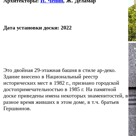
Архитектор
ы
:
И. Ченин
, Ж. Деламар
Дата
установки доски
:
20
22
Э
то двойная 29-этажная башня в стиле ар-деко.
Здание внесено в Национальный реестр
исторических мест в 1982 г., признано
городской
достопримечательностью в 1985 г.
На памятной
доске приведены имена некоторых знаменитостей, в
разное время живших в этом доме, в т.ч. братьев
Гершвинов.