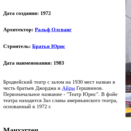
Дата создания: 1972
Архитектор
:
Ральф Олсванг
Строитель
:
Братья Юрис
Дата наименования: 19
83
Бродвейский театр с залом на 19
3
0 мест назван в
честь братьев Джорджа и
Айры
Гершвинов.
Первоначальное название - "Театр Юрис
"
. В фойе
театра находится Зал славы американского театра,
основанный в 1972 г.
Манхэттен