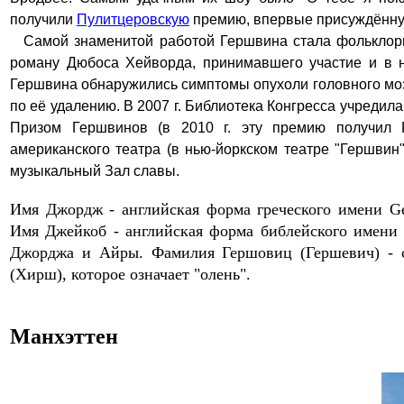
получили
Пулитцеровскую
премию, впервые присуждённу
Самой знаменитой работой Гершвина стала фольклор
роману Дюбоса Хейворда, принимавшего участие и в н
Гершвина обнаружились симптомы опухоли головного мозг
по её удалению.
В 2007 г. Библиотека Конгресса учредил
Призом Гершвинов (в 2010 г. эту премию получил П
американского театра
(в нью-йоркском театре "
Гершвин
музыкальный Зал славы.
Имя Джордж - английская форма греческого имени Geo
Имя Джейкоб - английская форма библейского имен
Джорджа и Айры.
Фамилия Гершовиц (Гершевич) - 
(Хирш), которое означает "олень".
Манхэттен