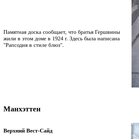
Памятная доска сообщает, что
братья
Гершвин
ы
жил
и
в этом доме в 192
4
г.
Здесь была написана
"
Рапсодия в стиле блюз
".
Манхэттен
Верхний
Ве
ст-Сайд