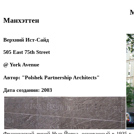
М
Манхэттен
Верхний Ист-Сайд
505 East 75th Street
@ York Avenue
Автор: "Polshek Partnership Architects"
Дата создания: 2003
Французский лицей Нью-Йорка, основанный в 1935
г.