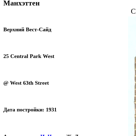
Манхэттен
C
Верхний Вест-Сайд
2
5 Central
Park West
@
West 63th Street
Дата
постройки
:
1931