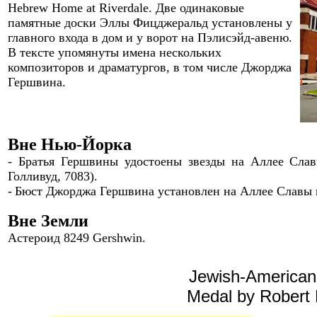
Hebrew Home at Riverdale. Две одинаковые
памятные доски Эллы Фицджеральд установлены у
главного входа в дом и у ворот на Пэлисэйд-авеню.
В тексте
упом
я
нуты
имена нескольких
композиторов и драматургов, в том числе Джорджа
Гершвина.
Вне Нью-Йорка
-
Братья Гершвины удостоены звезды на Аллее Славы
Голливуд, 7083).
-
Бюст
Джордж
а
Гершвин
а установлен
на Аллее Славы
Вне Земли
Астероид 8249 Gershwin.
Jewish-American
Medal by Robert 